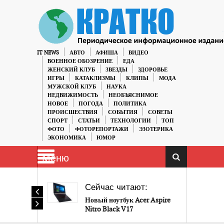
IT NEWS
АВТО
АФИША
ВИДЕО
ВОЕННОЕ ОБОЗРЕНИЕ
ЕДА
ЖЕНСКИЙ КЛУБ
ЗВЕЗДЫ
ЗДОРОВЬЕ
ИГРЫ
КАТАКЛИЗМЫ
КЛИПЫ
МОДА
МУЖСКОЙ КЛУБ
НАУКА
НЕДВИЖИМОСТЬ
НЕОБЪЯСНИМОЕ
НОВОЕ
ПОГОДА
ПОЛИТИКА
ПРОИСШЕСТВИЯ
СОБЫТИЯ
СОВЕТЫ
СПОРТ
СТАТЬИ
ТЕХНОЛОГИИ
ТОП
ФОТО
ФОТОРЕПОРТАЖИ
ЭЗОТЕРИКА
ЭКОНОМИКА
ЮМОР
Меню
Сейчас читают:
Новый ноутбук Acer Aspire
Nitro Black V17
поддерживает ThunderBolt 3