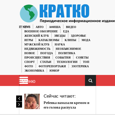
IT NEWS
АВТО
АФИША
ВИДЕО
ВОЕННОЕ ОБОЗРЕНИЕ
ЕДА
ЖЕНСКИЙ КЛУБ
ЗВЕЗДЫ
ЗДОРОВЬЕ
ИГРЫ
КАТАКЛИЗМЫ
КЛИПЫ
МОДА
МУЖСКОЙ КЛУБ
НАУКА
НЕДВИЖИМОСТЬ
НЕОБЪЯСНИМОЕ
НОВОЕ
ПОГОДА
ПОЛИТИКА
ПРОИСШЕСТВИЯ
СОБЫТИЯ
СОВЕТЫ
СПОРТ
СТАТЬИ
ТЕХНОЛОГИИ
ТОП
ФОТО
ФОТОРЕПОРТАЖИ
ЭЗОТЕРИКА
ЭКОНОМИКА
ЮМОР
Меню
Сейчас читают:
Ребенка намазали кремом и
его голова распухла