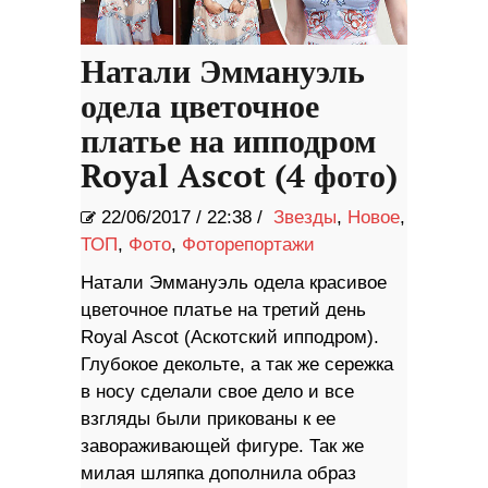
Натали Эммануэль
одела цветочное
платье на ипподром
Royal Ascot (4 фото)
22/06/2017
/
22:38 /
Звезды
,
Новое
,
ТОП
,
Фото
,
Фоторепортажи
Натали Эммануэль одела красивое
цветочное платье на третий день
Royal Ascot (Аскотский ипподром).
Глубокое декольте, а так же сережка
в носу сделали свое дело и все
взгляды были прикованы к ее
завораживающей фигуре. Так же
милая шляпка дополнила образ