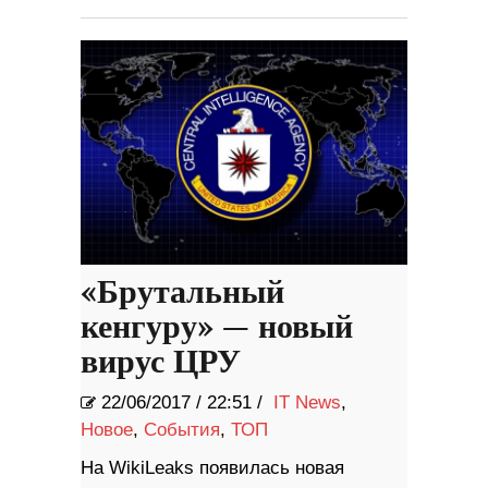
«Брутальный
кенгуру» — новый
вирус ЦРУ
22/06/2017
/
22:51 /
IT News
,
Новое
,
События
,
ТОП
На WikiLeaks появилась новая