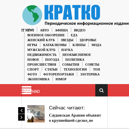
IT NEWS
АВТО
АФИША
ВИДЕО
ВОЕННОЕ ОБОЗРЕНИЕ
ЕДА
ЖЕНСКИЙ КЛУБ
ЗВЕЗДЫ
ЗДОРОВЬЕ
ИГРЫ
КАТАКЛИЗМЫ
КЛИПЫ
МОДА
МУЖСКОЙ КЛУБ
НАУКА
НЕДВИЖИМОСТЬ
НЕОБЪЯСНИМОЕ
НОВОЕ
ПОГОДА
ПОЛИТИКА
ПРОИСШЕСТВИЯ
СОБЫТИЯ
СОВЕТЫ
СПОРТ
СТАТЬИ
ТЕХНОЛОГИИ
ТОП
ФОТО
ФОТОРЕПОРТАЖИ
ЭЗОТЕРИКА
ЭКОНОМИКА
ЮМОР
Меню
Сейчас читают:
Саудовская Аравия объявит
о крупнейшей сделке, не
связанной с нефтью.