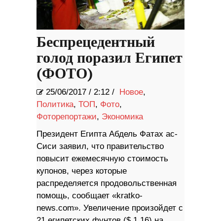
Беспрецедентный
голод поразил Египет
(ФОТО)
25/06/2017
/
2:12 /
Новое
,
Политика
,
ТОП
,
Фото
,
Фоторепортажи
,
Экономика
Президент Египта Абдель Фатах ас-
Сиси заявил, что правительство
повысит ежемесячную стоимость
купонов, через которые
распределяетcя продовольственная
помощь, сообщает «kratko-
news.com». Увеличение произойдет с
21 египетских фунтов ($ 1,16) на