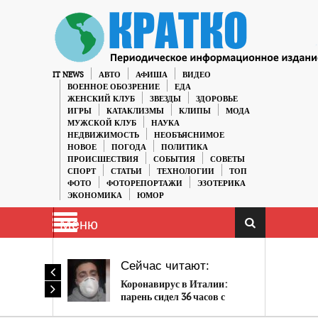
IT NEWS
АВТО
АФИША
ВИДЕО
ВОЕННОЕ ОБОЗРЕНИЕ
ЕДА
ЖЕНСКИЙ КЛУБ
ЗВЕЗДЫ
ЗДОРОВЬЕ
ИГРЫ
КАТАКЛИЗМЫ
КЛИПЫ
МОДА
МУЖСКОЙ КЛУБ
НАУКА
НЕДВИЖИМОСТЬ
НЕОБЪЯСНИМОЕ
НОВОЕ
ПОГОДА
ПОЛИТИКА
ПРОИСШЕСТВИЯ
СОБЫТИЯ
СОВЕТЫ
СПОРТ
СТАТЬИ
ТЕХНОЛОГИИ
ТОП
ФОТО
ФОТОРЕПОРТАЖИ
ЭЗОТЕРИКА
ЭКОНОМИКА
ЮМОР
Меню
Сейчас читают:
Коронавирус в Италии:
парень сидел 36 часов с
мертвой сестрой