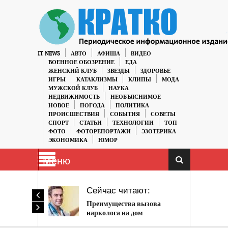
IT NEWS
АВТО
АФИША
ВИДЕО
ВОЕННОЕ ОБОЗРЕНИЕ
ЕДА
ЖЕНСКИЙ КЛУБ
ЗВЕЗДЫ
ЗДОРОВЬЕ
ИГРЫ
КАТАКЛИЗМЫ
КЛИПЫ
МОДА
МУЖСКОЙ КЛУБ
НАУКА
НЕДВИЖИМОСТЬ
НЕОБЪЯСНИМОЕ
НОВОЕ
ПОГОДА
ПОЛИТИКА
ПРОИСШЕСТВИЯ
СОБЫТИЯ
СОВЕТЫ
СПОРТ
СТАТЬИ
ТЕХНОЛОГИИ
ТОП
ФОТО
ФОТОРЕПОРТАЖИ
ЭЗОТЕРИКА
ЭКОНОМИКА
ЮМОР
Меню
Сейчас читают:
Преимущества вызова
нарколога на дом