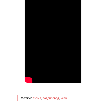
Метки:
,
,
взрыв
водопровод
киев