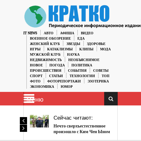
IT NEWS
АВТО
АФИША
ВИДЕО
ВОЕННОЕ ОБОЗРЕНИЕ
ЕДА
ЖЕНСКИЙ КЛУБ
ЗВЕЗДЫ
ЗДОРОВЬЕ
ИГРЫ
КАТАКЛИЗМЫ
КЛИПЫ
МОДА
МУЖСКОЙ КЛУБ
НАУКА
НЕДВИЖИМОСТЬ
НЕОБЪЯСНИМОЕ
НОВОЕ
ПОГОДА
ПОЛИТИКА
ПРОИСШЕСТВИЯ
СОБЫТИЯ
СОВЕТЫ
СПОРТ
СТАТЬИ
ТЕХНОЛОГИИ
ТОП
ФОТО
ФОТОРЕПОРТАЖИ
ЭЗОТЕРИКА
ЭКОНОМИКА
ЮМОР
Меню
Сейчас читают:
Нечто сверхъестественное
произошло с Ким Чен Ыном