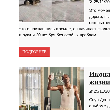
25/11/20
Это момент
дороге, пы
сил пытае
этого прижавшись к земле, он начинает скольз
в руки и 20 ноября без особых проблем
ПОДРОБНЕЕ
Икона
жизни
25/11/20
Снуп Догг 
альбоме до