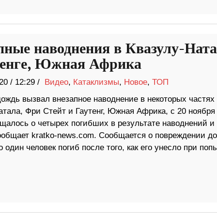
пные наводнения в Квазулу-Ната
тенге, Южная Африка
20
/
12:29 /
Видео
,
Катаклизмы
,
Новое
,
ТОП
ождь вызвал внезапное наводнение в некоторых частях
тала, Фри Стейт и Гаутенг, Южная Африка, с 20 ноября
бщалось о четырех погибших в результате наводнений и
ообщает kratko-news.com. Сообщается о повреждении до
дин человек погиб после того, как его унесло при поп