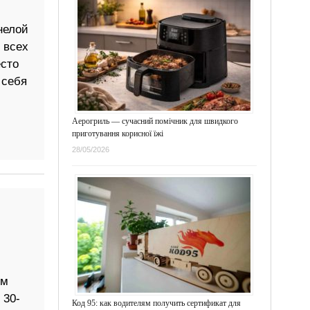
нелой
 всех
есто
 себя
Аерогриль — сучасний помічник для швидкого
приготування корисної їжі
28/05/2026
ом
 30-
Код 95: как водителям получить сертификат для