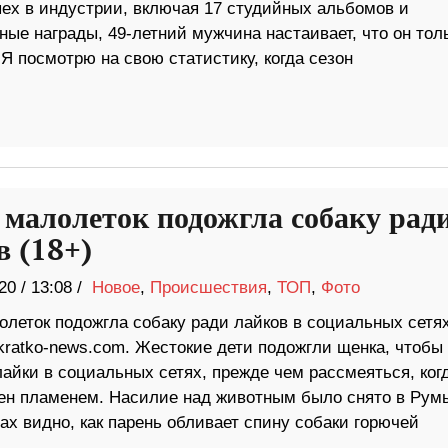
пех в индустрии, включая 17 студийных альбомов и
ые награды, 49-летний мужчина настаивает, что он тол
 Я посмотрю на свою статистику, когда сезон
 малолеток подожгла собаку рад
в (18+)
20
/
13:08 /
Новое
,
Происшествия
,
ТОП
,
Фото
олеток подожгла собаку ради лайков в социальных сетях
kratko-news.com. Жестокие дети подожгли щенка, чтобы
айки в социальных сетях, прежде чем рассмеяться, ког
ен пламенем. Насилие над животным было снято в Рум
ах видно, как парень обливает спину собаки горючей