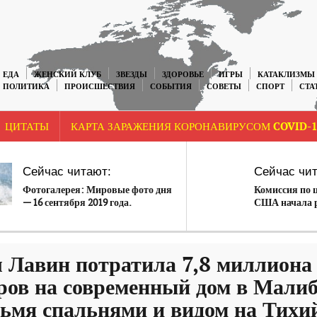
ЕДА
ЖЕНСКИЙ КЛУБ
ЗВЕЗДЫ
ЗДОРОВЬЕ
ИГРЫ
КАТАКЛИЗМЫ
ПОЛИТИКА
ПРОИСШЕСТВИЯ
СОБЫТИЯ
СОВЕТЫ
СПОРТ
СТА
ЦИТАТЫ
КАРТА ЗАРАЖЕНИЯ КОРОНАВИРУСОМ COVID-1
Сейчас читают:
Сейчас чит
Фотогалерея: Мировые фото дня
Комиссия по 
— 16 сентября 2019 года.
США начала р
отношении Te
 Лавин потратила 7,8 миллиона
ров на современный дом в Малиб
ьмя спальнями и видом на Тихи