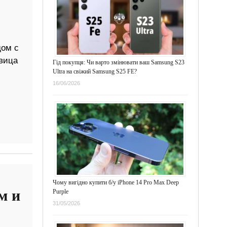
дом с
евица
Гід покупця: Чи варто змінювати ваш Samsung S23
Ultra на свіжий Samsung S25 FE?
16/06/2026
Чому вигідно купити б/у iPhone 14 Pro Max Deep
м и
Purple
31/05/2026