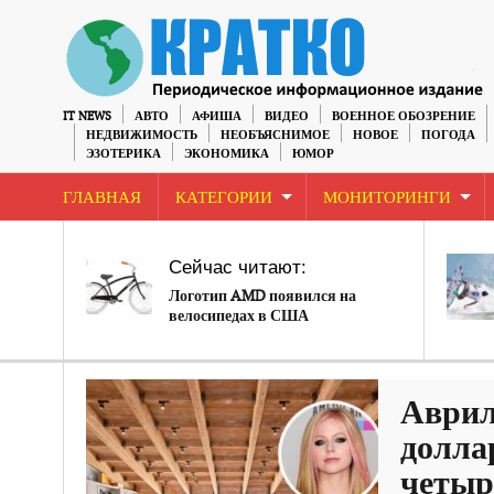
IT NEWS
АВТО
АФИША
ВИДЕО
ВОЕННОЕ ОБОЗРЕНИЕ
НЕДВИЖИМОСТЬ
НЕОБЪЯСНИМОЕ
НОВОЕ
ПОГОДА
ЭЗОТЕРИКА
ЭКОНОМИКА
ЮМОР
ГЛАВНАЯ
КАТЕГОРИИ
МОНИТОРИНГИ
Сейчас читают:
Логотип AMD появился на
велосипедах в США
Аврил
долла
четыр