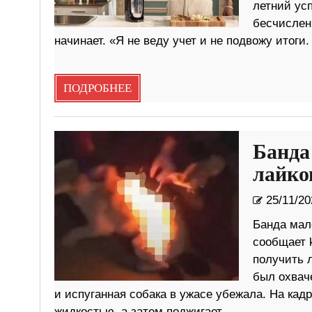
летний ус
бесчисленн
начинает. «Я не веду учет и не подвожу итоги.
ПОДРОБНЕЕ
Банда
лайко
25/11/20
Банда мал
сообщает 
получить л
был охвач
и испуганная собака в ужасе убежала. На кадр
жидкостью, а затем поджигает