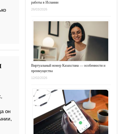
работы в Испании
ько
26/03/2026
и
Виртуальный номер Казахстана — особенности и
преимущества
12/02/2026
,
да он
ынии,