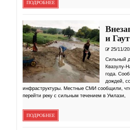
ПОДРОБНЕЕ
Внеза
и Гау
25/11/20
Сильный д
Квазулу-На
года. Соо
дождей, с
инфраструктуры. Местные СМИ сообщили, что о
перейти реку с сильным течением в Умлази,
ПОДРОБНЕЕ