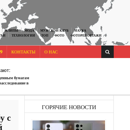
КЛИПЫ
МОДА
МУЖСКОЙ КЛУБ
НАУКА
ТЬИ
ТЕХНОЛОГИИ
ТОП
ФОТО
ФОТОРЕПОРТАЖИ
9
КОНТАКТЫ
О НАС
ают:
ценным бумагам
асследование в
sla Motors
ГОРЯЧИЕ НОВОСТИ
у с
й