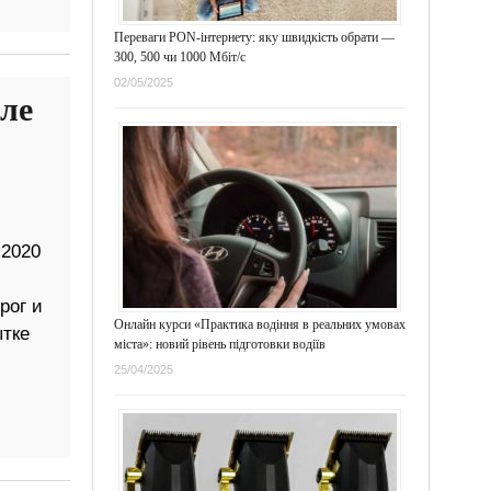
Переваги PON-інтернету: яку швидкість обрати —
300, 500 чи 1000 Мбіт/с
02/05/2025
ле
 2020
рог и
Онлайн курси «Практика водіння в реальних умовах
ытке
міста»: новий рівень підготовки водіїв
25/04/2025