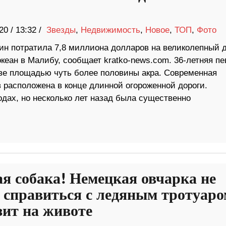
20
/
13:32 /
Звезды
,
Недвижимость
,
Новое
,
ТОП
,
Фото
ин потратила 7,8 миллиона долларов на великолепный 
кеан в Малибу, сообщает kratko-news.com. 36-летняя п
ве площадью чуть более половины акра. Современная
расположена в конце длинной огороженной дороги.
одах, но несколько лет назад была существенно
ая собака! Немецкая овчарка не
 справиться с ледяным тротуаро
зит на животе