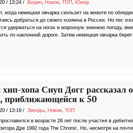
20
/
13:24 /
Видео
,
Новое
,
ТОП
,
Юмор
, когда немецкая овчарка скользит на животе по обледе
таясь добраться до своего хозяина в России. Но пес изо
тся удержаться на ногах в морозную зимнюю погоду, вм
ить по наклонной дороге. Затем немецкая овчарка берет
 хип-хопа Снуп Догг рассказал о
, приближающейся к 50
20
/
13:19 /
Звезды
,
Новое
,
ТОП
прославился в возрасте 28 лет после участия в дебютн
ктора Дре 1992 года The Chronic. Но, несмотря на почти