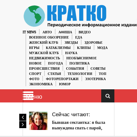
IT NEWS
АВТО
АФИША
ВИДЕО
ВОЕННОЕ ОБОЗРЕНИЕ
ЕДА
ЖЕНСКИЙ КЛУБ
ЗВЕЗДЫ
ЗДОРОВЬЕ
ИГРЫ
КАТАКЛИЗМЫ
КЛИПЫ
МОДА
МУЖСКОЙ КЛУБ
НАУКА
НЕДВИЖИМОСТЬ
НЕОБЪЯСНИМОЕ
НОВОЕ
ПОГОДА
ПОЛИТИКА
ПРОИСШЕСТВИЯ
СОБЫТИЯ
СОВЕТЫ
СПОРТ
СТАТЬИ
ТЕХНОЛОГИИ
ТОП
ФОТО
ФОТОРЕПОРТАЖИ
ЭЗОТЕРИКА
ЭКОНОМИКА
ЮМОР
Меню
Сейчас читают:
Бывшая сектантка: я была
вынуждена спать с парой,
когда мне было 11 лет