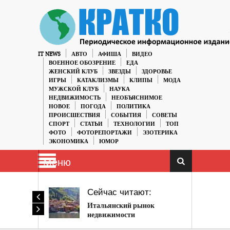
IT NEWS
АВТО
АФИША
ВИДЕО
ВОЕННОЕ ОБОЗРЕНИЕ
ЕДА
ЖЕНСКИЙ КЛУБ
ЗВЕЗДЫ
ЗДОРОВЬЕ
ИГРЫ
КАТАКЛИЗМЫ
КЛИПЫ
МОДА
МУЖСКОЙ КЛУБ
НАУКА
НЕДВИЖИМОСТЬ
НЕОБЪЯСНИМОЕ
НОВОЕ
ПОГОДА
ПОЛИТИКА
ПРОИСШЕСТВИЯ
СОБЫТИЯ
СОВЕТЫ
СПОРТ
СТАТЬИ
ТЕХНОЛОГИИ
ТОП
ФОТО
ФОТОРЕПОРТАЖИ
ЭЗОТЕРИКА
ЭКОНОМИКА
ЮМОР
Меню
Сейчас читают:
Итальянский рынок
недвижимости
стабилизировался