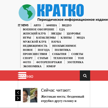
IT NEWS
АВТО
АФИША
ВИДЕО
ВОЕННОЕ ОБОЗРЕНИЕ
ЕДА
ЖЕНСКИЙ КЛУБ
ЗВЕЗДЫ
ЗДОРОВЬЕ
ИГРЫ
КАТАКЛИЗМЫ
КЛИПЫ
МОДА
МУЖСКОЙ КЛУБ
НАУКА
НЕДВИЖИМОСТЬ
НЕОБЪЯСНИМОЕ
НОВОЕ
ПОГОДА
ПОЛИТИКА
ПРОИСШЕСТВИЯ
СОБЫТИЯ
СОВЕТЫ
СПОРТ
СТАТЬИ
ТЕХНОЛОГИИ
ТОП
ФОТО
ФОТОРЕПОРТАЖИ
ЭЗОТЕРИКА
ЭКОНОМИКА
ЮМОР
Меню
Сейчас читают:
Жестокая месть: бездомный
отрубил другу голову и
играл с ней в футбол