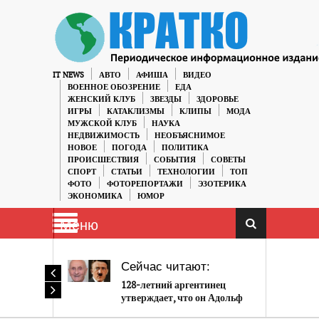
IT NEWS
АВТО
АФИША
ВИДЕО
ВОЕННОЕ ОБОЗРЕНИЕ
ЕДА
ЖЕНСКИЙ КЛУБ
ЗВЕЗДЫ
ЗДОРОВЬЕ
ИГРЫ
КАТАКЛИЗМЫ
КЛИПЫ
МОДА
МУЖСКОЙ КЛУБ
НАУКА
НЕДВИЖИМОСТЬ
НЕОБЪЯСНИМОЕ
НОВОЕ
ПОГОДА
ПОЛИТИКА
ПРОИСШЕСТВИЯ
СОБЫТИЯ
СОВЕТЫ
СПОРТ
СТАТЬИ
ТЕХНОЛОГИИ
ТОП
ФОТО
ФОТОРЕПОРТАЖИ
ЭЗОТЕРИКА
ЭКОНОМИКА
ЮМОР
Меню
Сейчас читают:
128-летний аргентинец
утверждает, что он Адольф
Гитлер