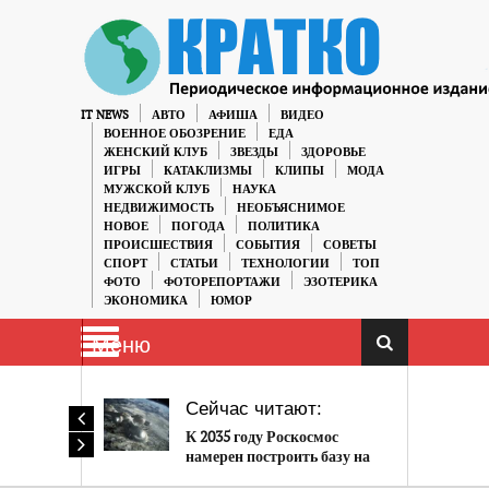
IT NEWS
АВТО
АФИША
ВИДЕО
ВОЕННОЕ ОБОЗРЕНИЕ
ЕДА
ЖЕНСКИЙ КЛУБ
ЗВЕЗДЫ
ЗДОРОВЬЕ
ИГРЫ
КАТАКЛИЗМЫ
КЛИПЫ
МОДА
МУЖСКОЙ КЛУБ
НАУКА
НЕДВИЖИМОСТЬ
НЕОБЪЯСНИМОЕ
НОВОЕ
ПОГОДА
ПОЛИТИКА
ПРОИСШЕСТВИЯ
СОБЫТИЯ
СОВЕТЫ
СПОРТ
СТАТЬИ
ТЕХНОЛОГИИ
ТОП
ФОТО
ФОТОРЕПОРТАЖИ
ЭЗОТЕРИКА
ЭКОНОМИКА
ЮМОР
Меню
Сейчас читают:
К 2035 году Роскосмос
намерен построить базу на
поверхности Луны