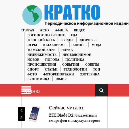
IT NEWS
АВТО
АФИША
ВИДЕО
ВОЕННОЕ ОБОЗРЕНИЕ
ЕДА
ЖЕНСКИЙ КЛУБ
ЗВЕЗДЫ
ЗДОРОВЬЕ
ИГРЫ
КАТАКЛИЗМЫ
КЛИПЫ
МОДА
МУЖСКОЙ КЛУБ
НАУКА
НЕДВИЖИМОСТЬ
НЕОБЪЯСНИМОЕ
НОВОЕ
ПОГОДА
ПОЛИТИКА
ПРОИСШЕСТВИЯ
СОБЫТИЯ
СОВЕТЫ
СПОРТ
СТАТЬИ
ТЕХНОЛОГИИ
ТОП
ФОТО
ФОТОРЕПОРТАЖИ
ЭЗОТЕРИКА
ЭКОНОМИКА
ЮМОР
Меню
Сейчас читают:
ZTE Blade D2: бюджетный
смартфон с аккумулятором
на 4000 мА·ч