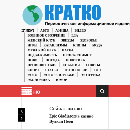
IT NEWS
АВТО
АФИША
ВИДЕО
ВОЕННОЕ ОБОЗРЕНИЕ
ЕДА
ЖЕНСКИЙ КЛУБ
ЗВЕЗДЫ
ЗДОРОВЬЕ
ИГРЫ
КАТАКЛИЗМЫ
КЛИПЫ
МОДА
МУЖСКОЙ КЛУБ
НАУКА
НЕДВИЖИМОСТЬ
НЕОБЪЯСНИМОЕ
НОВОЕ
ПОГОДА
ПОЛИТИКА
ПРОИСШЕСТВИЯ
СОБЫТИЯ
СОВЕТЫ
СПОРТ
СТАТЬИ
ТЕХНОЛОГИИ
ТОП
ФОТО
ФОТОРЕПОРТАЖИ
ЭЗОТЕРИКА
ЭКОНОМИКА
ЮМОР
Меню
Сейчас читают:
Epic Gladiators в казино
Вулкан Неон