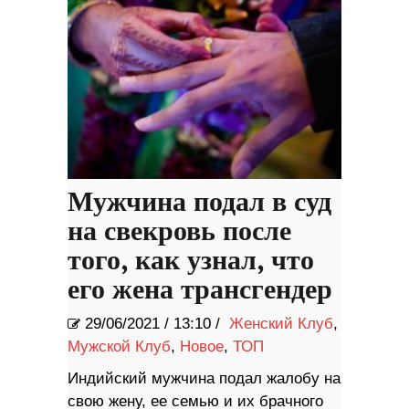
Мужчина подал в суд
на свекровь после
того, как узнал, что
его жена трансгендер
29/06/2021
/
13:10 /
Женский Клуб
,
Мужской Клуб
,
Новое
,
ТОП
Индийский мужчина подал жалобу на
свою жену, ее семью и их брачного