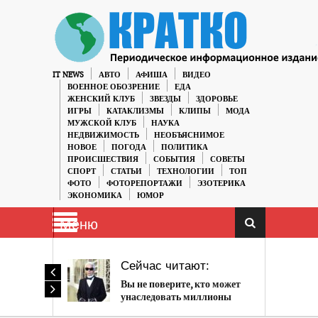
IT NEWS
АВТО
АФИША
ВИДЕО
ВОЕННОЕ ОБОЗРЕНИЕ
ЕДА
ЖЕНСКИЙ КЛУБ
ЗВЕЗДЫ
ЗДОРОВЬЕ
ИГРЫ
КАТАКЛИЗМЫ
КЛИПЫ
МОДА
МУЖСКОЙ КЛУБ
НАУКА
НЕДВИЖИМОСТЬ
НЕОБЪЯСНИМОЕ
НОВОЕ
ПОГОДА
ПОЛИТИКА
ПРОИСШЕСТВИЯ
СОБЫТИЯ
СОВЕТЫ
СПОРТ
СТАТЬИ
ТЕХНОЛОГИИ
ТОП
ФОТО
ФОТОРЕПОРТАЖИ
ЭЗОТЕРИКА
ЭКОНОМИКА
ЮМОР
Меню
Сейчас читают:
Вы не поверите, кто может
унаследовать миллионы
Карла Лагерфельда