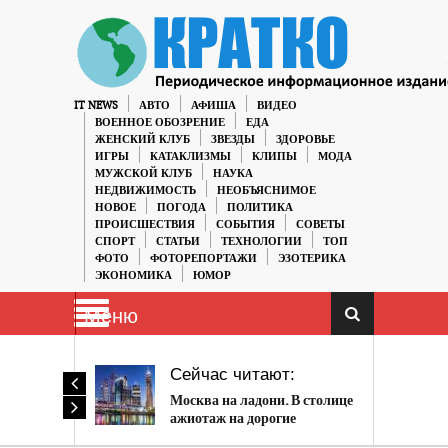
IT NEWS
АВТО
АФИША
ВИДЕО
ВОЕННОЕ ОБОЗРЕНИЕ
ЕДА
ЖЕНСКИЙ КЛУБ
ЗВЕЗДЫ
ЗДОРОВЬЕ
ИГРЫ
КАТАКЛИЗМЫ
КЛИПЫ
МОДА
МУЖСКОЙ КЛУБ
НАУКА
НЕДВИЖИМОСТЬ
НЕОБЪЯСНИМОЕ
НОВОЕ
ПОГОДА
ПОЛИТИКА
ПРОИСШЕСТВИЯ
СОБЫТИЯ
СОВЕТЫ
СПОРТ
СТАТЬИ
ТЕХНОЛОГИИ
ТОП
ФОТО
ФОТОРЕПОРТАЖИ
ЭЗОТЕРИКА
ЭКОНОМИКА
ЮМОР
Меню
Сейчас читают:
Москва на ладони. В столице
ажиотаж на дорогие
апартаменты.