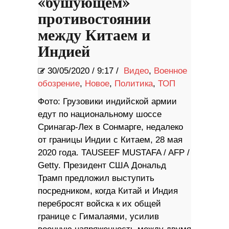
«бушующем»
противостоянии
между Китаем и
Индией
30/05/2020
/
9:17 /
Видео
,
Военное
обозрение
,
Новое
,
Политика
,
ТОП
Фото: Грузовики индийской армии
едут по национальному шоссе
Сринагар-Лех в Сонмарге, недалеко
от границы Индии с Китаем, 28 мая
2020 года. TAUSEEF MUSTAFA / AFP /
Getty. Президент США Дональд
Трамп предложил выступить
посредником, когда Китай и Индия
перебросят войска к их общей
границе с Гималаями, усилив