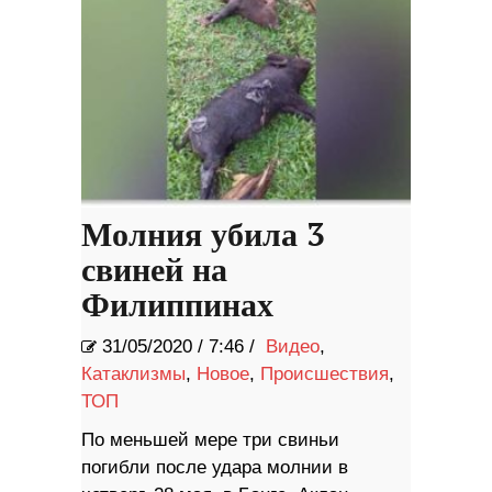
Молния убила 3
свиней на
Филиппинах
31/05/2020
/
7:46 /
Видео
,
Катаклизмы
,
Новое
,
Происшествия
,
ТОП
По меньшей мере три свиньи
погибли после удара молнии в