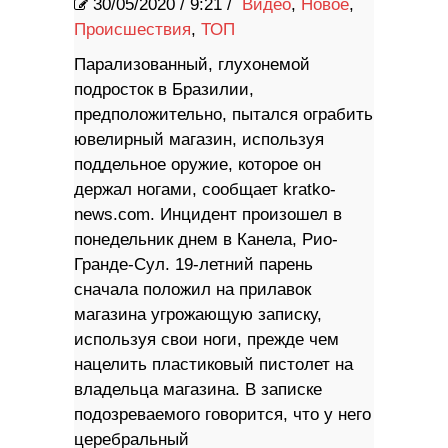
30/05/2020
/
9:21 /
Видео
,
Новое
,
Происшествия
,
ТОП
Парализованный, глухонемой
подросток в Бразилии,
предположительно, пытался ограбить
ювелирный магазин, используя
поддельное оружие, которое он
держал ногами, сообщает kratko-
news.com. Инцидент произошел в
понедельник днем ​​в Канела, Рио-
Гранде-Сул. 19-летний парень
сначала положил на прилавок
магазина угрожающую записку,
используя свои ноги, прежде чем
нацелить пластиковый пистолет на
владельца магазина. В записке
подозреваемого говорится, что у него
церебральный