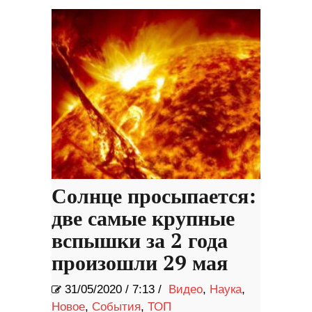
Солнце просыпается:
две самые крупные
вспышки за 2 года
произошли 29 мая
31/05/2020
/
7:13 /
Видео
,
Наука
,
Новое
,
События
,
ТОП