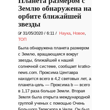
Планета размером с
Землю обнаружена на
орбите ближайшей
звезды
31/05/2020
/
6:11 /
Наука
,
Новое
,
ТОП
Была обнаружена планета размером
с Землю, вращающаяся вокруг
звезды, ближайшей к нашей
солнечной системе, сообщает kratko-
news.com. Проксима Центавра
находится всего в 4,2 световых лет, а
планета-цель — Проксима b — всего
в 1,17 раза больше Земли. Вторая
Земля была открыта международной
группой ученых с помощью Очень
Большого Телескопа в Чили. Он был