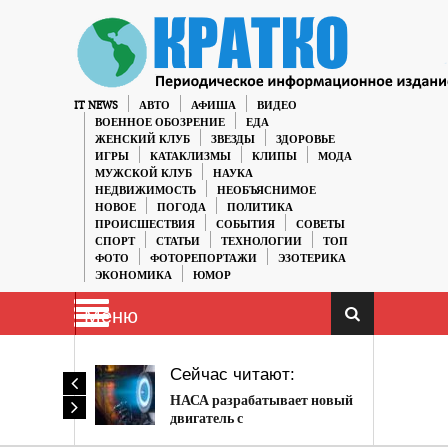
IT NEWS
АВТО
АФИША
ВИДЕО
ВОЕННОЕ ОБОЗРЕНИЕ
ЕДА
ЖЕНСКИЙ КЛУБ
ЗВЕЗДЫ
ЗДОРОВЬЕ
ИГРЫ
КАТАКЛИЗМЫ
КЛИПЫ
МОДА
МУЖСКОЙ КЛУБ
НАУКА
НЕДВИЖИМОСТЬ
НЕОБЪЯСНИМОЕ
НОВОЕ
ПОГОДА
ПОЛИТИКА
ПРОИСШЕСТВИЯ
СОБЫТИЯ
СОВЕТЫ
СПОРТ
СТАТЬИ
ТЕХНОЛОГИИ
ТОП
ФОТО
ФОТОРЕПОРТАЖИ
ЭЗОТЕРИКА
ЭКОНОМИКА
ЮМОР
Меню
Сейчас читают:
НАСА разрабатывает новый
двигатель с
беспрецедентными