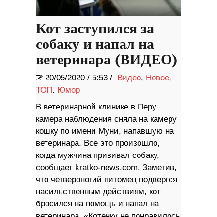
Кот заступился за
собаку и напал на
ветеринара (ВИДЕО)
20/05/2020
/
5:53 /
Видео
,
Новое
,
ТОП
,
Юмор
В ветеринарной клинике в Перу
камера наблюдения сняла на камеру
кошку по имени Муни, напавшую на
ветеринара. Все это произошло,
когда мужчина прививал собаку,
сообщает kratko-news.com. Заметив,
что четвероногий питомец подвергся
насильственным действиям, кот
бросился на помощь и напал на
ветеринара. «Котенку не понравилось