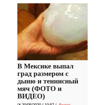
возможностями, который
поможет нам достичь
межзвездного пространства.
В Мексике выпал
град размером с
дыню и теннисный
мяч (ФОТО и
ВИДЕО)
20/05/2020
/
10:57 /
Видео
,