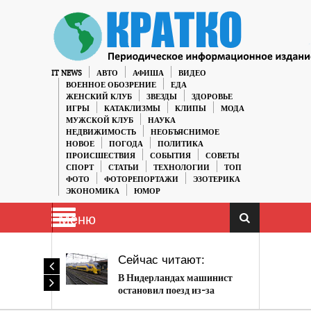
IT NEWS
АВТО
АФИША
ВИДЕО
ВОЕННОЕ ОБОЗРЕНИЕ
ЕДА
ЖЕНСКИЙ КЛУБ
ЗВЕЗДЫ
ЗДОРОВЬЕ
ИГРЫ
КАТАКЛИЗМЫ
КЛИПЫ
МОДА
МУЖСКОЙ КЛУБ
НАУКА
НЕДВИЖИМОСТЬ
НЕОБЪЯСНИМОЕ
НОВОЕ
ПОГОДА
ПОЛИТИКА
ПРОИСШЕСТВИЯ
СОБЫТИЯ
СОВЕТЫ
СПОРТ
СТАТЬИ
ТЕХНОЛОГИИ
ТОП
ФОТО
ФОТОРЕПОРТАЖИ
ЭЗОТЕРИКА
ЭКОНОМИКА
ЮМОР
Меню
Сейчас читают:
В Нидерландах машинист
остановил поезд из-за
котенка