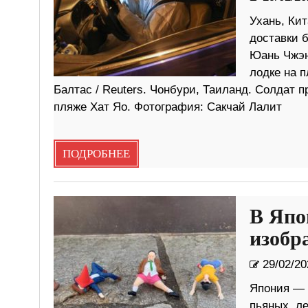
Ухань, Ки
доставки 
Юань Чжэн
лодке на 
Балтас / Reuters. Чонбури, Таиланд. Солдат 
пляже Хат Яо. Фотография: Сакчай Лалит
ПОДРОБНЕЕ
В Япо
изобр
29/02/20
Япония — 
пьяных, л