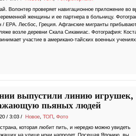
тай. Волонтер проверяет навигационное приложение во 
беременной женщины и ее партнера в больницу. Фотогра
 / EPA. Лесбос, Греция. Афганские мигранты прибывают
пляже возле деревни Скала Сикамиас. Фотография: Кост
принимает участие в американо-тайских военных учениях
нии выпустили линию игрушек,
ажающую пьяных людей
20
/
3:03 /
Новое
,
ТОП
,
Фото
страна, которая любит пить, и нередко можно увидеть
ежащих на улице ночи напролет. Посещая Японию, вы