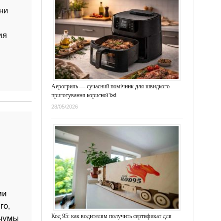
ни
ия
Аерогриль — сучасний помічник для швидкого
приготування корисної їжі
28/05/2026
ми
го,
Код 95: как водителям получить сертификат для
 чумы