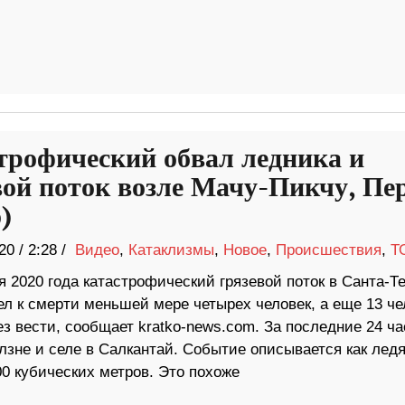
трофический обвал ледника и
вой поток возле Мачу-Пикчу, Пе
)
20
/
2:28 /
Видео
,
Катаклизмы
,
Новое
,
Происшествия
,
Т
 2020 года катастрофический грязевой поток в Санта-Те
ел к смерти меньшей мере четырех человек, а еще 13 че
з вести, сообщает kratko-news.com. За последние 24 ча
зне и селе в Салкантай. Событие описывается как ледя
0 кубических метров. Это похоже