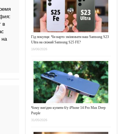
время
фия:
 в
ас
Гід покупця: Чи варто змінювати ваш Samsung S23
 на
Ultra на свіжий Samsung S25 FE?
16/06/2026
Чому вигідно купити б/у iPhone 14 Pro Max Deep
Purple
31/05/2026