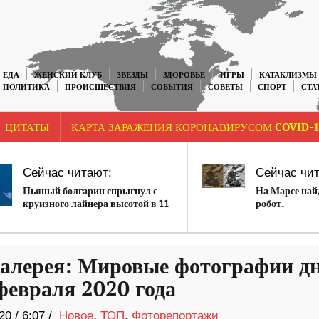
ЕДА
ЖЕНСКИЙ КЛУБ
ЗВЕЗДЫ
ЗДОРОВЬЕ
ИГРЫ
КАТАКЛИЗМЫ
ПОЛИТИКА
ПРОИСШЕСТВИЯ
СОБЫТИЯ
СОВЕТЫ
СПОРТ
СТА
ЦИТАТЫ
КАРТА ЗАРАЖЕНИЯ КОРОНАВИРУСОМ COVID-1
Сейчас читают:
Сейчас чит
Пьяный болгарин спрыгнул с
На Марсе най
круизного лайнера высотой в 11
робот.
этажей (ВИДЕО)
алерея: Мировые фотографии д
февраля 2020 года
20
/
6:07 /
Новое
,
ТОП
,
Фоторепортажи