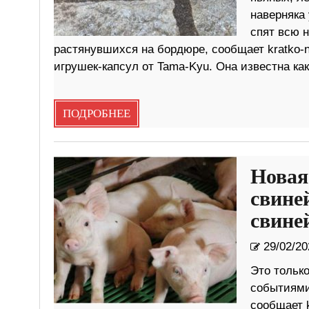
наверняка 
спят всю 
растянувшихся на бордюре, сообщает kratko
игрушек-капсул от Tama-Kyu. Она известна как
ПОДРОБНЕЕ
Новая
свине
свине
29/02/20
Это тольк
событиями
сообщает 