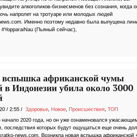
увидите алкоголиков-бизнесменов без сознания, когда о
ночь напролет на тротуаре или молодых людей
-news.com. Именно поэтому недавно была выпущена лин
 #YopparaiNau (Пьяный сейчас),
 вспышка африканской чумы
й в Индонезии убила около 3000
й
20
/
2:55 /
Здоровье
,
Новое
,
Происшествия
,
ТОП
о начало 2020 года, но он уже ознаменовался ужасающи
, последствия которых будут ощущаться еще очень дол
kratko-news.com. Возникла новая вспышка африканской