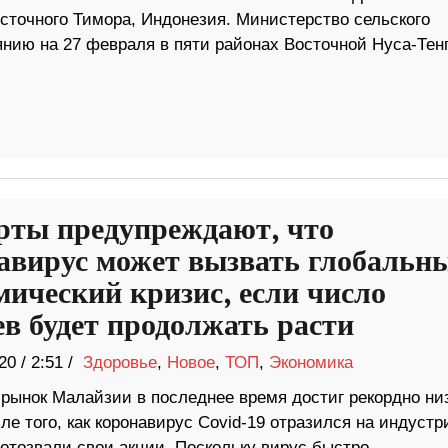
сточного Тимора, Индонезия. Министерство сельского
янию на 27 февраля в пяти районах Восточной Нуса-Тен
рты предупреждают, что
авирус может вызвать глобальн
мический кризис, если число
ев будет продолжать расти
20
/
2:51 /
Здоровье
,
Новое
,
ТОП
,
Экономика
рынок Малайзии в последнее время достиг рекордно низ
ле того, как коронавирус Covid-19 отразился на индустр
отозвали свои акции. Поскольку вирус быстро