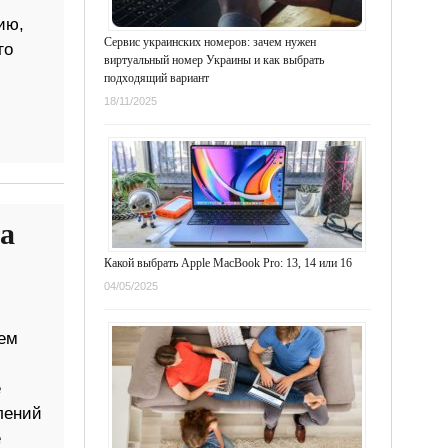
ию,
Сервис украинских номеров: зачем нужен
го
виртуальный номер Украины и как выбрать
подходящий вариант
18/11/2025
а
Какой выбрать Apple MacBook Pro: 13, 14 или 16
04/05/2025
сем
е
лений
е