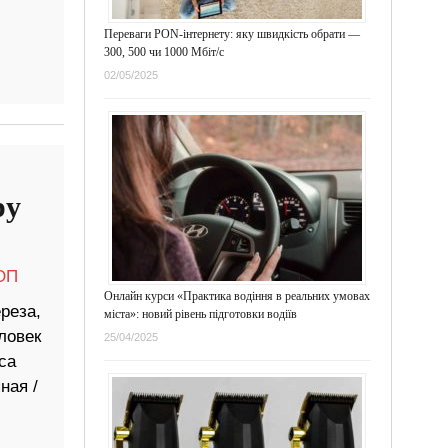
Переваги PON-інтернету: яку швидкість обрати —
300, 500 чи 1000 Мбіт/с
02/05/2025
ру
ОП
Онлайн курси «Практика водіння в реальних умовах
реза,
міста»: новий рівень підготовки водіїв
ловек
25/04/2025
са
ная /