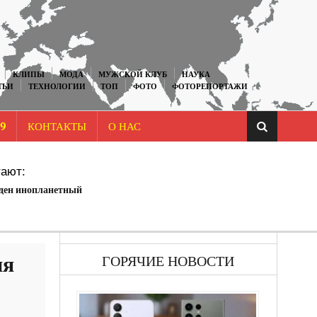
КЛИПЫ
МОДА
МУЖСКОЙ КЛУБ
НАУКА
ТЬИ
ТЕХНОЛОГИИ
ТОП
ФОТО
ФОТОРЕПОРТАЖИ
9
КОНТАКТЫ
О НАС
ают:
ден инопланетный
ня
ГОРЯЧИЕ НОВОСТИ