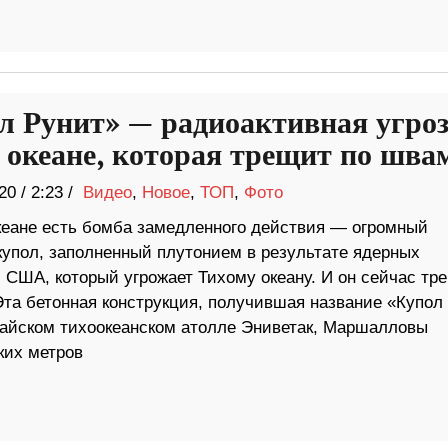
л Рунит» — радиоактивная угроз
 океане, которая трещит по шва
20
/
2:23 /
Видео
,
Новое
,
ТОП
,
Фото
кеане есть бомба замедленного действия — огромный
купол, заполненный плутонием в результате ядерных
 США, который угрожает Тихому океану. И он сейчас тр
Эта бетонная конструкция, получившая название «Купол
райском тихоокеанском атолле Эниветак, Маршалловы
ких метров