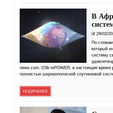
В Афр
систе
29/02/20
По словам
который и
систему с
удовлетвор
news.com. O3b mPOWER, в настоящее время р
полностью широкополосной спутниковой сист
ПОДРОБНЕЕ