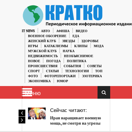
IT NEWS
АВТО
АФИША
ВИДЕО
ВОЕННОЕ ОБОЗРЕНИЕ
ЕДА
ЖЕНСКИЙ КЛУБ
ЗВЕЗДЫ
ЗДОРОВЬЕ
ИГРЫ
КАТАКЛИЗМЫ
КЛИПЫ
МОДА
МУЖСКОЙ КЛУБ
НАУКА
НЕДВИЖИМОСТЬ
НЕОБЪЯСНИМОЕ
НОВОЕ
ПОГОДА
ПОЛИТИКА
ПРОИСШЕСТВИЯ
СОБЫТИЯ
СОВЕТЫ
СПОРТ
СТАТЬИ
ТЕХНОЛОГИИ
ТОП
ФОТО
ФОТОРЕПОРТАЖИ
ЭЗОТЕРИКА
ЭКОНОМИКА
ЮМОР
Меню
Сейчас читают:
Иран наращивает военную
мощь, не смотря на угрозы
США.