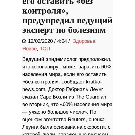
его оставить «без
контроля»,
предупредил ведущий
эксперт по болезням
12/02/2020
/
4:04 /
Здоровье
,
Новое
,
ТОП
Ведущий эпидемиолог предположил,
что коронавирус может заразить 60%
населения мира, если его оставить
«без контроля», сообщает kratko-
news.com. Доктор Габриэль Леунг
сказал Саре Бозли из The Guardian
во вторник, что «60% населения мира
— ужасно большое число». По
оценкам агентства Reuters, оценка
Леунга была основана на скорости, с
которой люди, зараженные вирусом,