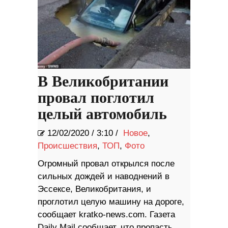
В Великобритании
провал поглотил
целый автомобиль
12/02/2020
/
3:10 /
Новое
,
Происшествия
,
ТОП
,
Фото
Огромный провал открылся после
сильных дождей и наводнений в
Эссексе, Великобритания, и
проглотил целую машину на дороге,
сообщает kratko-news.com. Газета
Daily Mail сообщает, что пропасть