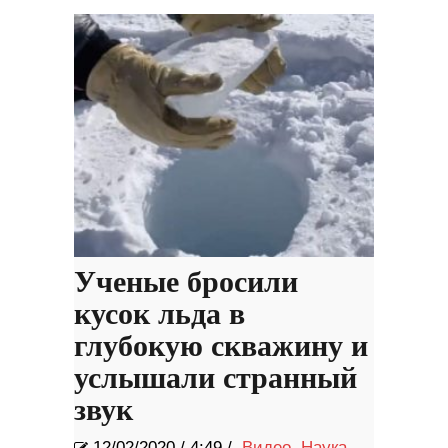
Ученые бросили
кусок льда в
глубокую скважину и
услышали странный
звук
12/02/2020
/
4:49 /
Видео
,
Наука
,