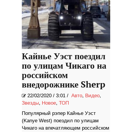
Кайнье Уэст поездил
по улицам Чикаго на
российском
внедорожнике Sherp
22/02/2020
/
3:01 /
Авто
,
Видео
,
Звезды
,
Новое
,
ТОП
Популярный рэпер Кайнье Уэст
(Kanye West) поездил по улицам
Чикаго на впечатляющем российском