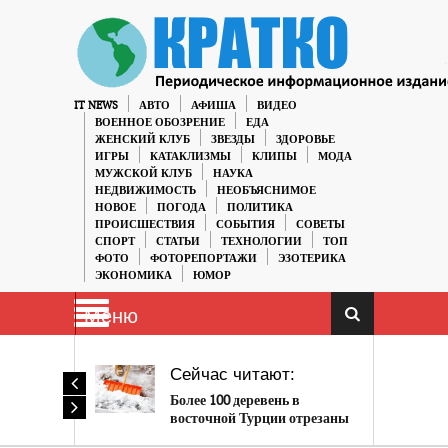
IT NEWS
АВТО
АФИША
ВИДЕО
ВОЕННОЕ ОБОЗРЕНИЕ
ЕДА
ЖЕНСКИЙ КЛУБ
ЗВЕЗДЫ
ЗДОРОВЬЕ
ИГРЫ
КАТАКЛИЗМЫ
КЛИПЫ
МОДА
МУЖСКОЙ КЛУБ
НАУКА
НЕДВИЖИМОСТЬ
НЕОБЪЯСНИМОЕ
НОВОЕ
ПОГОДА
ПОЛИТИКА
ПРОИСШЕСТВИЯ
СОБЫТИЯ
СОВЕТЫ
СПОРТ
СТАТЬИ
ТЕХНОЛОГИИ
ТОП
ФОТО
ФОТОРЕПОРТАЖИ
ЭЗОТЕРИКА
ЭКОНОМИКА
ЮМОР
Меню
Сейчас читают:
Более 100 деревень в
восточной Турции отрезаны
от мира из-за снегопада