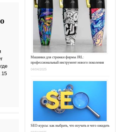
со
м
Машинки для стрижки фирмы JRL:
т
профессиональный инструмент нового поколения
где
04/04/2025
 15
SEO-курсы: как выбрать, что изучать и чего ожидать