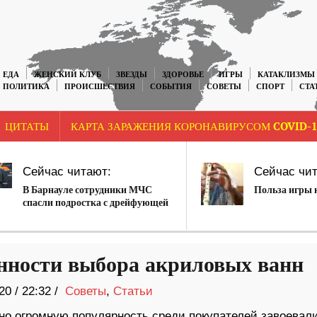
ЕДА
ЖЕНСКИЙ КЛУБ
ЗВЕЗДЫ
ЗДОРОВЬЕ
ИГРЫ
КАТАКЛИЗМЫ
ПОЛИТИКА
ПРОИСШЕСТВИЯ
СОБЫТИЯ
СОВЕТЫ
СПОРТ
СТА
ЦИТАТЫ
КАРТА ЗАРАЖЕНИЯ КОРОНАВИРУСОМ COVID-1
Сейчас читают:
Сейчас чит
В Барнауле сотрудники МЧС
Польза игры 
спасли подростка с дрейфующей
льдины
нности выбора акриловых ванн
20
/
22:32 /
Советы
,
Статьи
вно огромную популярность среди покупателей завоевал