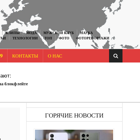
КЛИПЫ
МОДА
МУЖСКОЙ КЛУБ
НАУКА
ТЬИ
ТЕХНОЛОГИИ
ТОП
ФОТО
ФОТОРЕПОРТАЖИ
9
КОНТАКТЫ
О НАС
ают:
на блокфлейте
ГОРЯЧИЕ НОВОСТИ
и