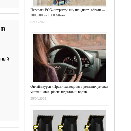
Переваги PON-інтернету: яку швидкість обрати —
300, 500 чи 1000 Мбіт/с
02/05/2025
 в
чный
Онлайн курси «Практика водіння в реальних умовах
міста»: новий рівень підготовки водіїв
25/04/2025