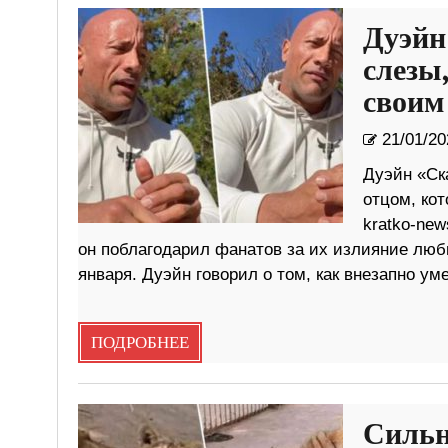
Дуэйн
слезы
своим
21/01/20
Дуэйн «Ск
отцом, ко
kratko-ne
он поблагодарил фанатов за их излияние люб
января. Дуэйн говорил о том, как внезапно уме
ПОДРОБНЕЕ
Сильн