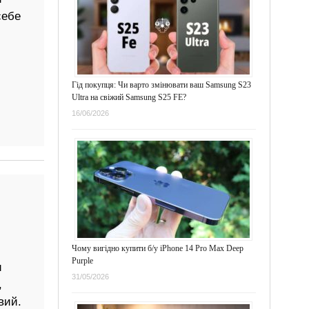
себе
Гід покупця: Чи варто змінювати ваш Samsung S23
Ultra на свіжий Samsung S25 FE?
16/06/2026
Чому вигідно купити б/у iPhone 14 Pro Max Deep
Purple
и
31/05/2026
,
вий.