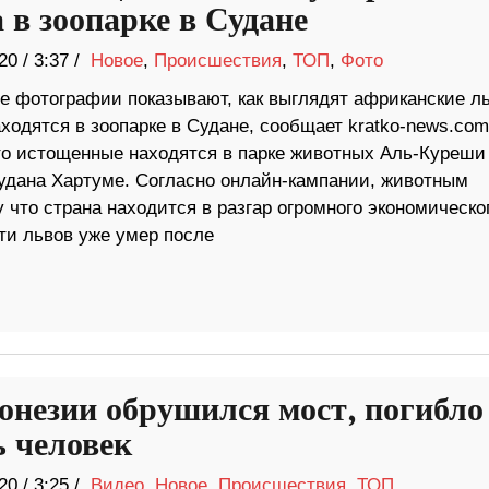
 в зоопарке в Судане
20
/
3:37 /
Новое
,
Происшествия
,
ТОП
,
Фото
 фотографии показывают, как выглядят африканские л
ходятся в зоопарке в Судане, сообщает kratko-news.com
то истощенные находятся в ​​парке животных Аль-Куреши
удана Хартуме. Согласно онлайн-кампании, животным
 что страна находится в разгар огромного экономическо
яти львов уже умер после
онезии обрушился мост, погибло
ь человек
20
/
3:25 /
Видео
,
Новое
,
Происшествия
,
ТОП