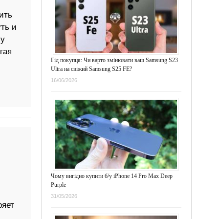
ить
ть и
 у
гая
Гід покупця: Чи варто змінювати ваш Samsung S23
Ultra на свіжий Samsung S25 FE?
16/06/2026
Чому вигідно купити б/у iPhone 14 Pro Max Deep
Purple
31/05/2026
ряет