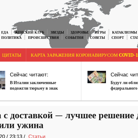
ЕДА
ЖЕНСКИЙ КЛУБ
ЗВЕЗДЫ
ЗДОРОВЬЕ
ИГРЫ
КАТАКЛИЗМЫ
ПОЛИТИКА
ПРОИСШЕСТВИЯ
СОБЫТИЯ
СОВЕТЫ
СПОРТ
СТА
ЦИТАТЫ
КАРТА ЗАРАЖЕНИЯ КОРОНАВИРУСОМ COVID-1
Сейчас читают:
Сейчас чит
В Италии заключенные
Будут ли обл
подожгли тюрьму в знак
федерального
протеста
у населения в
экономическо
 с доставкой — лучшее решение 
 или ужина
20
/
23:13 /
Статьи