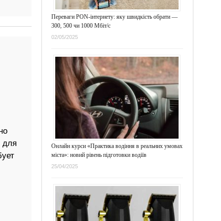
Переваги PON-інтернету: яку швидкість обрати —
300, 500 чи 1000 Мбіт/с
02/05/2025
но
 для
Онлайн курси «Практика водіння в реальних умовах
бует
міста»: новий рівень підготовки водіїв
25/04/2025