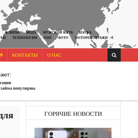
КЛИПЫ
МОДА
МУЖСКОЙ КЛУБ
НАУКА
ТЬИ
ТЕХНОЛОГИИ
ТОП
ФОТО
ФОТОРЕПОРТАЖИ
9
КОНТАКТЫ
О НАС
ают:
игации
 займа популярны
 текущей
й ситуации?
для
ГОРЯЧИЕ НОВОСТИ