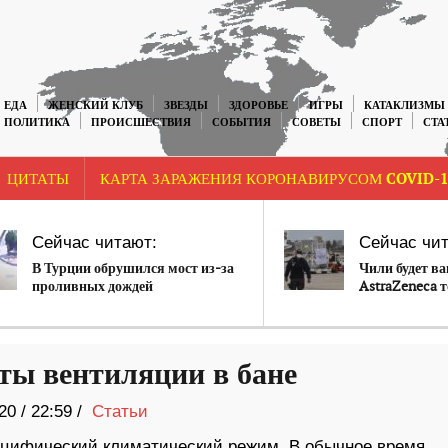
ЕДА
ЖЕНСКИЙ КЛУБ
ЗВЕЗДЫ
ЗДОРОВЬЕ
ИГРЫ
КАТАКЛИЗМЫ
ПОЛИТИКА
ПРОИСШЕСТВИЯ
СОБЫТИЯ
СОВЕТЫ
СПОРТ
СТА
ЦИТАТЫ
КАРТА ЗАРАЖЕНИЯ КОРОНАВИРУСОМ COVID-1
Сейчас читают:
Сейчас чит
В Турции обрушился мост из-за
Чили будет в
проливных дождей
AstraZeneca 
ты вентиляции в бане
20
/
22:59 /
Статьи
ецифический климатический режим. В обычное время