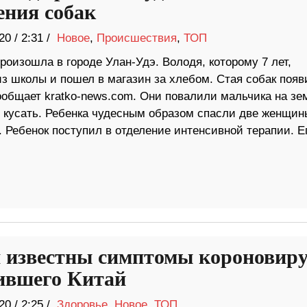
ения собак
20
/
2:31 /
Новое
,
Происшествия
,
ТОП
роизошла в городе Улан-Удэ. Володя, которому 7 лет,
из школы и пошел в магазин за хлебом. Стая собак появ
сообщает kratko-news.com. Они повалили мальчика на зе
о кусать. Ребенка чудесным образом спасли две женщин
. Ребенок поступил в отделение интенсивной терапии. Е
 известны симптомы короновиру
ившего Китай
20
/
2:25 /
Здоровье
,
Новое
,
ТОП