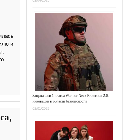
02/04/2025
илась
млю и
ы,
го
Защита шеи 1 класса Warmor Neck Protection 2.0:
инновации в области безопасности
02/01/2025
са,