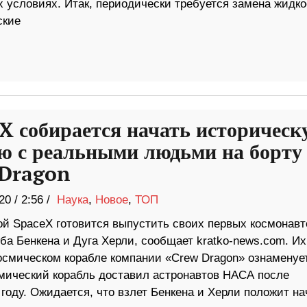
 условиях. Итак, периодически требуется замена жидко
ские
X собирается начать историческ
ю с реальными людьми на борту
Dragon
20
/
2:56 /
Наука
,
Новое
,
ТОП
ой SpaceX готовится выпустить своих первых космонавт
ба Бенкена и Дуга Херли, сообщает kratko-news.com. Их
космическом корабле компании «Crew Dragon» ознаменуе
смический корабль доставил астронавтов НАСА после
оду. Ожидается, что взлет Бенкена и Херли положит на