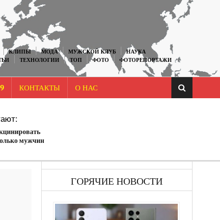
КЛИПЫ
МОДА
МУЖСКОЙ КЛУБ
НАУКА
ТЬИ
ТЕХНОЛОГИИ
ТОП
ФОТО
ФОТОРЕПОРТАЖИ
9
КОНТАКТЫ
О НАС
ают:
акцинировать
только мужчин
ГОРЯЧИЕ НОВОСТИ