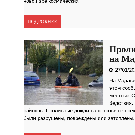
новой эре космических
ПОДРОБНЕЕ
Проли
на Ма
27/01/20
На Мадага
этом сооб
местных С
бедствия.
районов. Проливные дожди на острове не пре
были разрушены, повреждены или затоплены