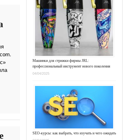
а
ия
.com.
Машинки для стрижки фирмы JRL:
рс»
профессиональный инструмент нового поколения
ыла
04/04/2025
е
SEO-курсы: как выбрать, что изучать и чего ожидать