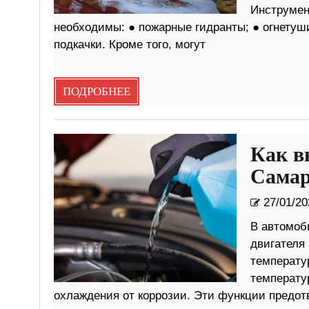
Инструмен
необходимы: ● пожарные гидранты; ● огнетуши
подкачки. Кроме того, могут
ПОДРОБНЕЕ
Как в
Самар
27/01/20
В автомоб
двигателя
температу
температу
охлаждения от коррозии. Эти функции предот