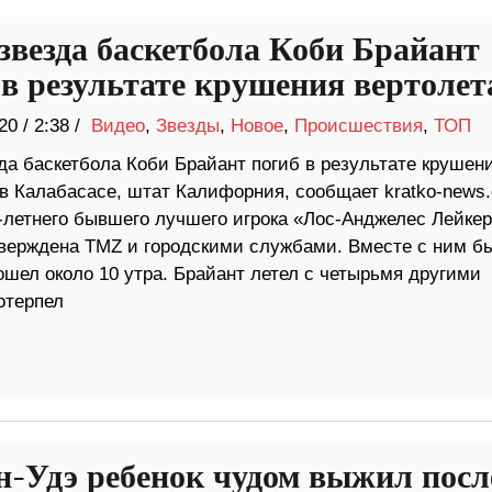
звезда баскетбола Коби Брайант
 в результате крушения вертолет
20
/
2:38 /
Видео
,
Звезды
,
Новое
,
Происшествия
,
ТОП
да баскетбола Коби Брайант погиб в результате крушен
 в Калабасасе, штат Калифорния, сообщает kratko-news
-летнего бывшего лучшего игрока «Лос-Анджелес Лейке
верждена TMZ и городскими службами. Вместе с ним б
ошел около 10 утра. Брайант летел с четырьмя другими
отерпел
н-Удэ ребенок чудом выжил посл