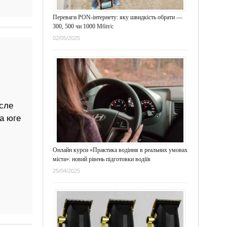
Переваги PON-інтернету: яку швидкість обрати —
300, 500 чи 1000 Мбіт/с
02/05/2025
сле
а юге
Онлайн курси «Практика водіння в реальних умовах
міста»: новий рівень підготовки водіїв
25/04/2025