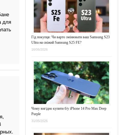
бане
а для
елать
Гід покупця: Чи варто змінювати ваш Samsung S23
Ultra на свіжий Samsung S25 FE?
16/06/2026
Чому вигідно купити б/у iPhone 14 Pro Max Deep
Purple
я,
31/05/2026
В
арных.