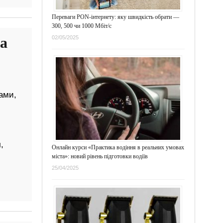
Переваги PON-інтернету: яку швидкість обрати —
300, 500 чи 1000 Мбіт/с
а
02/05/2025
ами,
,
Онлайн курси «Практика водіння в реальних умовах
міста»: новий рівень підготовки водіїв
25/04/2025