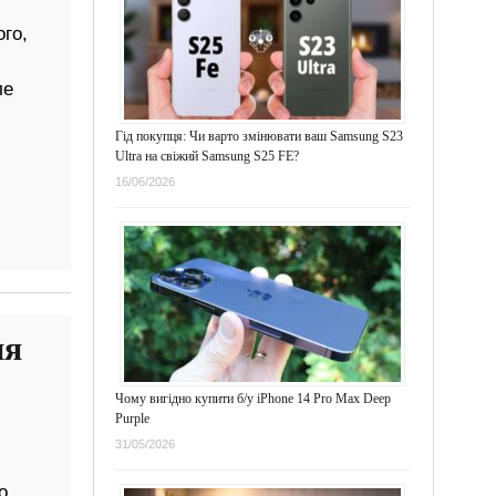
го,
ле
Гід покупця: Чи варто змінювати ваш Samsung S23
Ultra на свіжий Samsung S25 FE?
16/06/2026
ня
Чому вигідно купити б/у iPhone 14 Pro Max Deep
Purple
31/05/2026
о