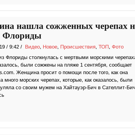
на нашла сожженных черепах н
 Флориды
19
/
9:42 /
Видео
,
Новое
,
Происшествия
,
ТОП
,
Фото
з Флориды столкнулась с мертвыми морскими черепах
казалось, были сожжены на пляже 1 сентября, сообщает
s.com. Женщина просит о помощи после того, как она
 много морских черепах, которые, как оказалось, были
уляла со своим мужем на Хайтауэр-Бич в Сателлит-Бич
сь