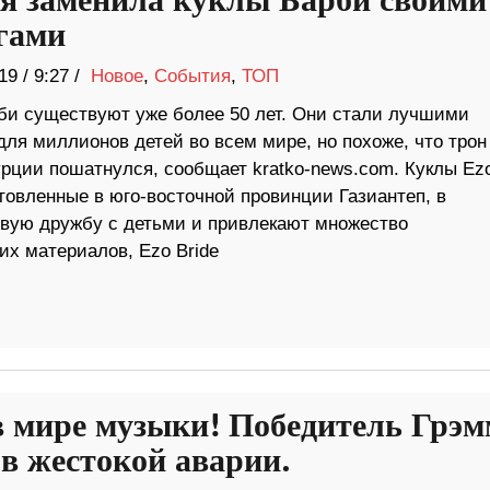
я заменила куклы Барби своими
гами
19
/
9:27 /
Новое
,
События
,
ТОП
би существуют уже более 50 лет. Они стали лучшими
ля миллионов детей во всем мире, но похоже, что трон
урции пошатнулся, сообщает kratko-news.com. Куклы Ez
отовленные в юго-восточной провинции Газиантеп, в
овую дружбу с детьми и привлекают множество
их материалов, Ezo Bride
 мире музыки! Победитель Грэ
 в жестокой аварии.