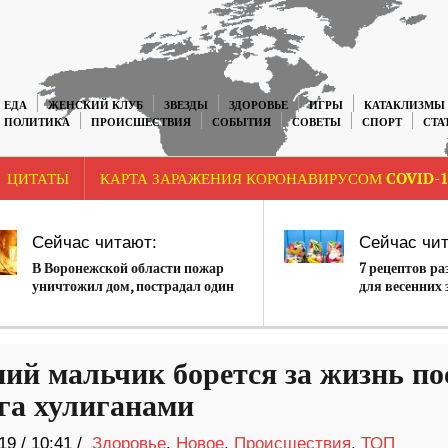
ЕДА
ЖЕНСКИЙ КЛУБ
ЗВЕЗДЫ
ЗДОРОВЬЕ
ИГРЫ
КАТАКЛИЗМЫ
ПОЛИТИКА
ПРОИСШЕСТВИЯ
СОБЫТИЯ
СОВЕТЫ
СПОРТ
СТА
ЦИТАТЫ
КАРТА ЗАРАЖЕНИЯ КОРОНАВИРУСОМ COVID-1
Сейчас читают:
Сейчас чит
В Воронежской области пожар
7 рецептов р
уничтожил дом, пострадал один
для весенних
человек
ний мальчик борется за жизнь по
га хулиганами
19
/
10:41 /
Здоровье
,
Новое
,
Происшествия
,
ТОП