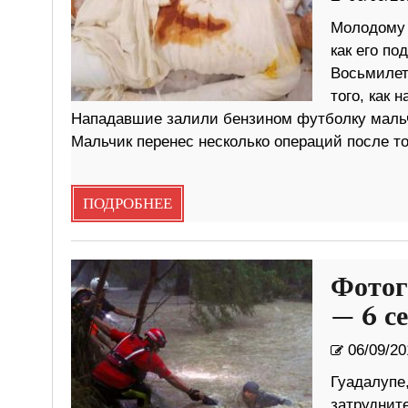
Молодому 
как его по
Восьмилет
того, как 
Нападавшие залили бензином футболку мальч
Мальчик перенес несколько операций после то
ПОДРОБНЕЕ
Фотог
— 6 с
06/09/20
Гуадалупе
затруднит