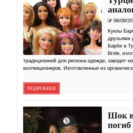
Турци
анало
06/09/20
Куклы Бар
друзьями д
Барби в Т
Bride, изг
традиционной для региона одежде, заводят н
коллекционеров. Изготовленные из органическ
ПОДРОБНЕЕ
Шок в
погиб