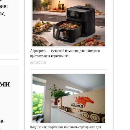
фия:
зд
Аерогриль — сучасний помічник для швидкого
приготування корисної їжі
28/05/2026
ими
на
Код 95: как водителям получить сертификат для
з