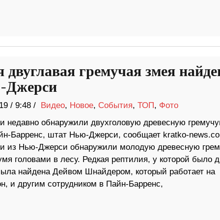
я двуглавая гремучая змея найде
-Джерси
19
/
9:48 /
Видео
,
Новое
,
События
,
ТОП
,
Фото
ги недавно обнаружили двухголовую древесную гремуч
йн-Барренс, штат Нью-Джерси, сообщает kratko-news.c
ги из Нью-Джерси обнаружили молодую древесную гре
мя головами в лесу. Редкая рептилия, у которой было д
 была найдена Дейвом Шнайдером, который работает на
он, и другим сотрудником в Пайн-Барренс,