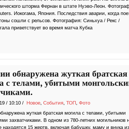
пического шторма Фернан в штате Нуэво-Леон. Фотогра
euters. Иокогама, Япония. Последствия аварии, когда пое
агоны сошли с рельсов. Фотография: Синьхуа / Рекс /
егала приветствует во время матча Кубка
сии обнаружена жуткая братская
а с телами, убитыми монгольск
тчиками.
19
/
10:10 /
Новое
,
События
,
ТОП
,
Фото
обнаружена жуткая братская могила с телами, убитыми
ими захватчиками. В одном из 780-летних могильников 
 находятся 15 жертв, включая бабушку, маму и внука и