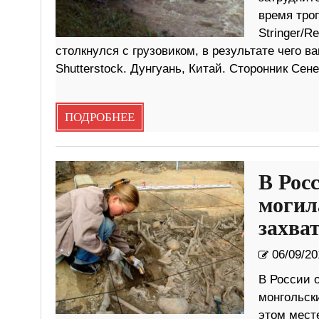
время тро
Stringer/R
столкнулся с грузовиком, в результате чего в
Shutterstock. Дунгуань, Китай. Сторонник Сен
ПОДРОБНЕЕ
В Рос
могил
захва
06/09/20
В России 
монгольск
этом месте