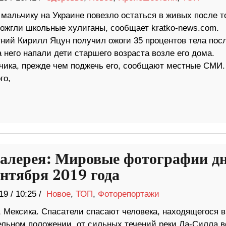
мальчику на Украине повезло остаться в живых после то
дожгли школьные хулиганы, сообщает kratko-news.com.
ний Кирилл Яцун получил ожоги 35 процентов тела пос
на него напали дети старшего возраста возле его дома.
ика, прежде чем поджечь его, сообщают местные СМИ.
го,
алерея: Мировые фотографии д
ентября 2019 года
19
/
10:25 /
Новое
,
ТОП
,
Фоторепортажи
, Мексика. Спасатели спасают человека, находящегося в
ельном положении, от сильных течений реки Ла-Силла в