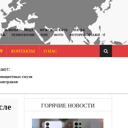
КЛИПЫ
МОДА
МУЖСКОЙ КЛУБ
НАУКА
ТЬИ
ТЕХНОЛОГИИ
ТОП
ФОТО
ФОТОРЕПОРТАЖИ
9
КОНТАКТЫ
О НАС
ают:
азноцветных смузи
 завтраков
сле
ГОРЯЧИЕ НОВОСТИ