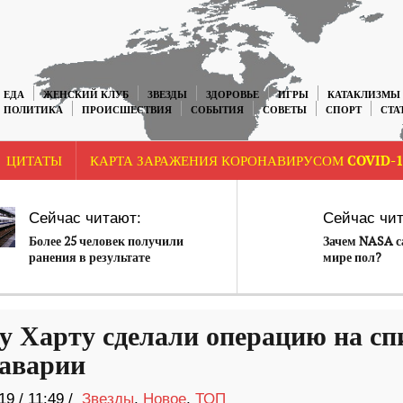
ЕДА
ЖЕНСКИЙ КЛУБ
ЗВЕЗДЫ
ЗДОРОВЬЕ
ИГРЫ
КАТАКЛИЗМЫ
ПОЛИТИКА
ПРОИСШЕСТВИЯ
СОБЫТИЯ
СОВЕТЫ
СПОРТ
СТА
ЦИТАТЫ
КАРТА ЗАРАЖЕНИЯ КОРОНАВИРУСОМ COVID-1
Сейчас читают:
Сейчас чит
Более 25 человек получили
Зачем NASA с
ранения в результате
мире пол?
столкновения двух поездов на
юге Франции.
у Харту сделали операцию на сп
 аварии
19
/
11:49 /
Звезды
,
Новое
,
ТОП