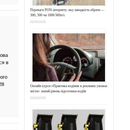
Переваги PON-інтернету: яку швидкість обрати —
300, 500 чи 1000 Мбіт/с
02/05/2025
рова
ся в
ого
28
Онлайн курси «Практика водіння в реальних умовах
міста»: новий рівень підготовки водіїв
25/04/2025