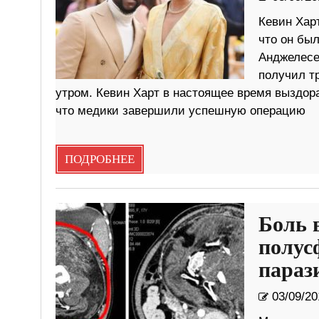
Кевин Хар
что он бы
Анджелесе,
получил т
утром. Кевин Харт в настоящее время выздора
что медики завершили успешную операцию
ПОДРОБНЕЕ
Боль 
полус
параз
03/09/20