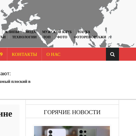
КЛИПЫ
МОДА
МУЖСКОЙ КЛУБ
НАУКА
ТЬИ
ТЕХНОЛОГИИ
ТОП
ФОТО
ФОТОРЕПОРТАЖИ
9
КОНТАКТЫ
О НАС
ают:
амый плоский в
ине
ГОРЯЧИЕ НОВОСТИ