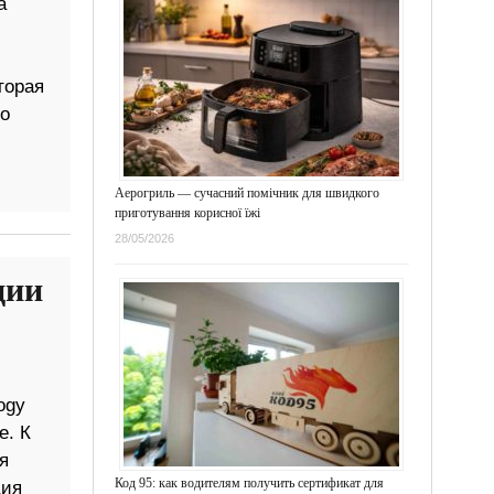
а
торая
о
Аерогриль — сучасний помічник для швидкого
приготування корисної їжі
28/05/2026
ции
ogy
е. К
я
Код 95: как водителям получить сертификат для
ция