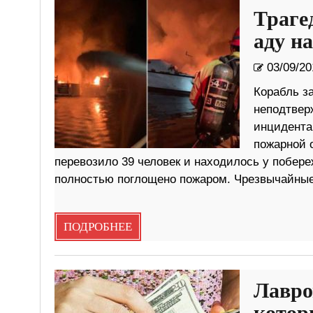
Траге
аду н
03/09/20
Корабль з
неподтвер
инцидента
пожарной 
перевозило 39 человек и находилось у побере
полностью поглощено пожаром. Чрезвычайные
ПОДРОБНЕЕ
Лавро