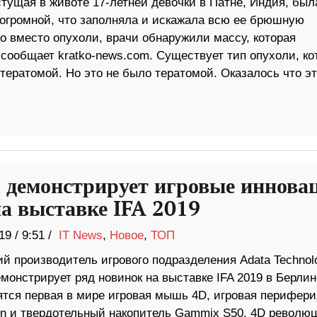
стущая в животе 17-летней девочки в Патне, Индия, был
 огромной, что заполняла и искажала всю ее брюшную
о вместо опухоли, врачи обнаружили массу, которая
 сообщает kratko-news.com. Существует тип опухоли, ко
тератомой. Но это не было тератомой. Оказалось что эт
 демонстрирует игровые иннова
а выставке IFA 2019
19
/
9:51 /
IT News
,
Новое
,
ТОП
ий производитель игрового подразделения Adata Technol
онстрирует ряд новинок на выставке IFA 2019 в Берлин
ятся первая в мире игровая мышь 4D, игровая перифери
ion и твердотельный накопитель Gammix S50. 4D револю