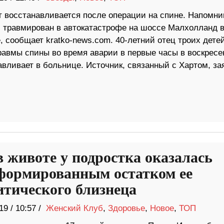
т восстанавливается после операции на спине. Напомни
л травмирован в автокатастрофе на шоссе Малхолланд в
 сообщает kratko-news.com. 40-летний отец троих дете
равмы спины во время аварии в первые часы в воскресе
вливает в больнице. Источник, связанный с Хартом, за
в животе у подростка оказалась
формированным остатком ее
итического близнеца
19
/
10:57 /
Женский Клуб
,
Здоровье
,
Новое
,
ТОП