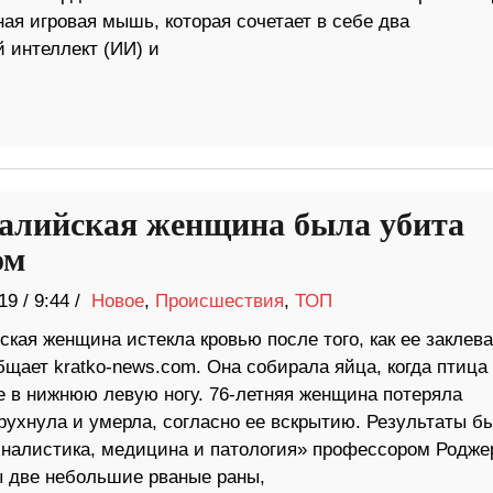
я игровая мышь, которая сочетает в себе два
 интеллект (ИИ) и
алийская женщина была убита
ом
19
/
9:44 /
Новое
,
Происшествия
,
ТОП
кая женщина истекла кровью после того, как ее заклев
бщает kratko-news.com. Она собирала яйца, когда птица
е в нижнюю левую ногу. 76-летняя женщина потеряла
 рухнула и умерла, согласно ее вскрытию. Результаты б
иналистика, медицина и патология» профессором Родже
 две небольшие рваные раны,