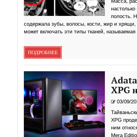
Масса, ра
настолько
полость. Н
содержала зубы, волосы, кости, жир и хрящи,
может включать эти типы тканей, называемая 
ПОДРОБНЕЕ
Adata
XPG н
03/09/20
Тайваньск
XPG продем
ним относ
Mera Edit