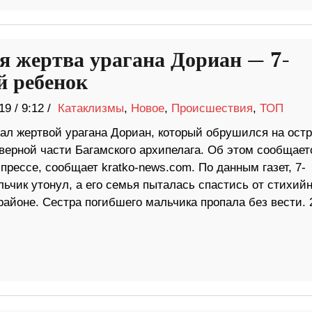
я жертва урагана Дориан — 7-
й ребенок
19
/
9:12 /
Катаклизмы
,
Новое
,
Происшествия
,
ТОП
тал жертвой урагана Дориан, который обрушился на ост
верной части Багамского архипелага. Об этом сообщает
прессе, сообщает kratko-news.com. По данным газет, 7-
ьчик утонул, а его семья пыталась спастись от стихийн
районе. Сестра погибшего мальчика пропала без вести. 