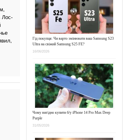
м,
 Лос-
й
нье
Гід покупця: Чи варто змінювати ваш Samsung S23
явил,
Ultra на свіжий Samsung S25 FE?
16/06/2026
Чому вигідно купити б/у iPhone 14 Pro Max Deep
Purple
31/05/2026