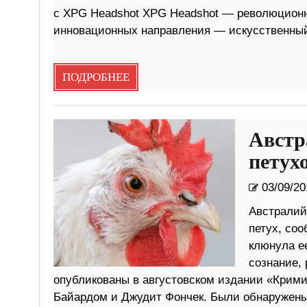
с XPG Headshot XPG Headshot — революционна
инновационных направления — искусственный
ПОДРОБНЕЕ
Австр
петух
03/09/20
Австралийс
петух, соо
клюнула е
сознание,
опубликованы в августовском издании «Крим
Байардом и Джудит Фончек. Были обнаружены