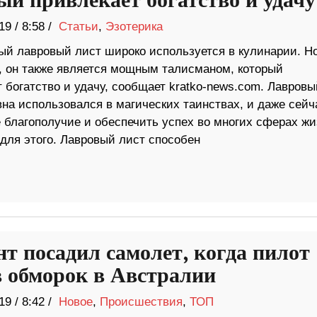
ый привлекает богатство и удачу
19
/
8:58 /
Статьи
,
Эзотерика
ый лавровый лист широко используется в кулинарии. Н
о, он также является мощным талисманом, который
 богатство и удачу, сообщает kratko-news.com. Лавровы
вна использовался в магических таинствах, и даже сейч
 благополучие и обеспечить успех во многих сферах жи
 для этого. Лавровый лист способен
нт посадил самолет, когда пилот
в обморок в Австралии
19
/
8:42 /
Новое
,
Происшествия
,
ТОП