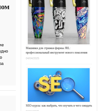
ном
ие
Машинки для стрижки фирмы JRL:
удно
профессиональный инструмент нового поколения
о
04/04/2025
ра
SEO-курсы: как выбрать, что изучать и чего ожидать