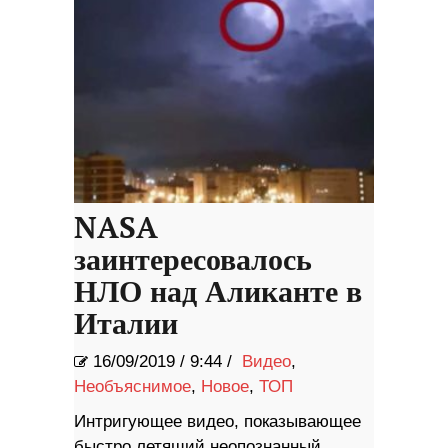
NASA
заинтересовалось
НЛО над Аликанте в
Италии
16/09/2019
/
9:44 /
Видео
,
Необъяснимое
,
Новое
,
ТОП
Интригующее видео, показывающее
быстро летящий неопознанный