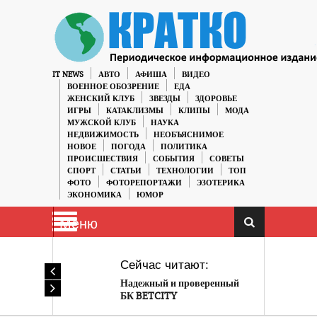
IT NEWS
АВТО
АФИША
ВИДЕО
ВОЕННОЕ ОБОЗРЕНИЕ
ЕДА
ЖЕНСКИЙ КЛУБ
ЗВЕЗДЫ
ЗДОРОВЬЕ
ИГРЫ
КАТАКЛИЗМЫ
КЛИПЫ
МОДА
МУЖСКОЙ КЛУБ
НАУКА
НЕДВИЖИМОСТЬ
НЕОБЪЯСНИМОЕ
НОВОЕ
ПОГОДА
ПОЛИТИКА
ПРОИСШЕСТВИЯ
СОБЫТИЯ
СОВЕТЫ
СПОРТ
СТАТЬИ
ТЕХНОЛОГИИ
ТОП
ФОТО
ФОТОРЕПОРТАЖИ
ЭЗОТЕРИКА
ЭКОНОМИКА
ЮМОР
Меню
Сейчас читают:
Надежный и проверенный
БК BETCITY