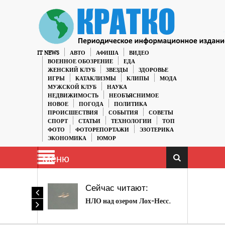
IT NEWS
АВТО
АФИША
ВИДЕО
ВОЕННОЕ ОБОЗРЕНИЕ
ЕДА
ЖЕНСКИЙ КЛУБ
ЗВЕЗДЫ
ЗДОРОВЬЕ
ИГРЫ
КАТАКЛИЗМЫ
КЛИПЫ
МОДА
МУЖСКОЙ КЛУБ
НАУКА
НЕДВИЖИМОСТЬ
НЕОБЪЯСНИМОЕ
НОВОЕ
ПОГОДА
ПОЛИТИКА
ПРОИСШЕСТВИЯ
СОБЫТИЯ
СОВЕТЫ
СПОРТ
СТАТЬИ
ТЕХНОЛОГИИ
ТОП
ФОТО
ФОТОРЕПОРТАЖИ
ЭЗОТЕРИКА
ЭКОНОМИКА
ЮМОР
Меню
Сейчас читают:
НЛО над озером Лох-Несс.