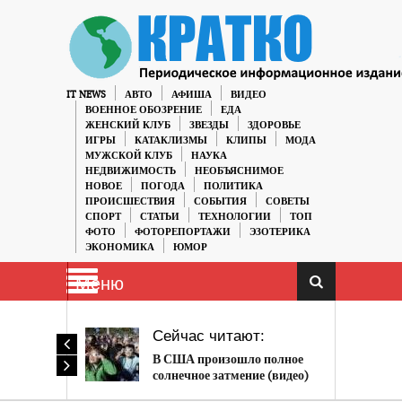
IT NEWS
АВТО
АФИША
ВИДЕО
ВОЕННОЕ ОБОЗРЕНИЕ
ЕДА
ЖЕНСКИЙ КЛУБ
ЗВЕЗДЫ
ЗДОРОВЬЕ
ИГРЫ
КАТАКЛИЗМЫ
КЛИПЫ
МОДА
МУЖСКОЙ КЛУБ
НАУКА
НЕДВИЖИМОСТЬ
НЕОБЪЯСНИМОЕ
НОВОЕ
ПОГОДА
ПОЛИТИКА
ПРОИСШЕСТВИЯ
СОБЫТИЯ
СОВЕТЫ
СПОРТ
СТАТЬИ
ТЕХНОЛОГИИ
ТОП
ФОТО
ФОТОРЕПОРТАЖИ
ЭЗОТЕРИКА
ЭКОНОМИКА
ЮМОР
Меню
Сейчас читают:
В США произошло полное
солнечное затмение (видео)