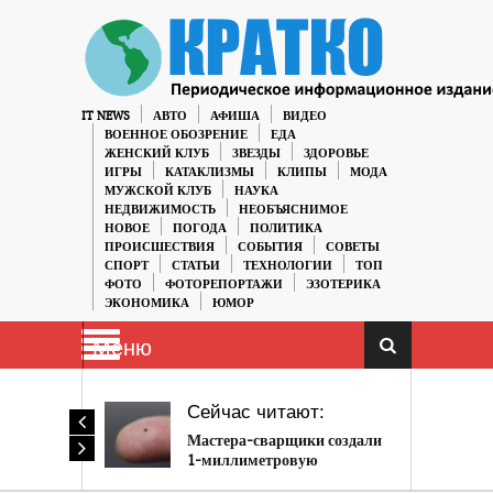
IT NEWS
АВТО
АФИША
ВИДЕО
ВОЕННОЕ ОБОЗРЕНИЕ
ЕДА
ЖЕНСКИЙ КЛУБ
ЗВЕЗДЫ
ЗДОРОВЬЕ
ИГРЫ
КАТАКЛИЗМЫ
КЛИПЫ
МОДА
МУЖСКОЙ КЛУБ
НАУКА
НЕДВИЖИМОСТЬ
НЕОБЪЯСНИМОЕ
НОВОЕ
ПОГОДА
ПОЛИТИКА
ПРОИСШЕСТВИЯ
СОБЫТИЯ
СОВЕТЫ
СПОРТ
СТАТЬИ
ТЕХНОЛОГИИ
ТОП
ФОТО
ФОТОРЕПОРТАЖИ
ЭЗОТЕРИКА
ЭКОНОМИКА
ЮМОР
Меню
Сейчас читают:
Мастера-сварщики создали
1-миллиметровую
игральную кость