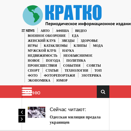
IT NEWS
АВТО
АФИША
ВИДЕО
ВОЕННОЕ ОБОЗРЕНИЕ
ЕДА
ЖЕНСКИЙ КЛУБ
ЗВЕЗДЫ
ЗДОРОВЬЕ
ИГРЫ
КАТАКЛИЗМЫ
КЛИПЫ
МОДА
МУЖСКОЙ КЛУБ
НАУКА
НЕДВИЖИМОСТЬ
НЕОБЪЯСНИМОЕ
НОВОЕ
ПОГОДА
ПОЛИТИКА
ПРОИСШЕСТВИЯ
СОБЫТИЯ
СОВЕТЫ
СПОРТ
СТАТЬИ
ТЕХНОЛОГИИ
ТОП
ФОТО
ФОТОРЕПОРТАЖИ
ЭЗОТЕРИКА
ЭКОНОМИКА
ЮМОР
Меню
Сейчас читают:
Одесская милиция предала
украинцев