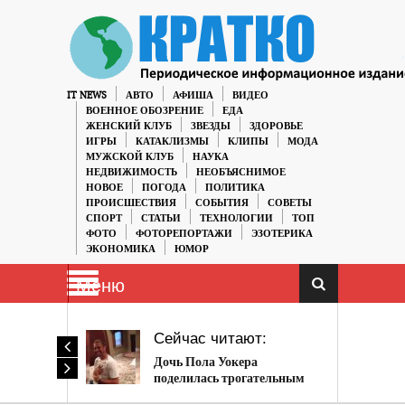
IT NEWS
АВТО
АФИША
ВИДЕО
ВОЕННОЕ ОБОЗРЕНИЕ
ЕДА
ЖЕНСКИЙ КЛУБ
ЗВЕЗДЫ
ЗДОРОВЬЕ
ИГРЫ
КАТАКЛИЗМЫ
КЛИПЫ
МОДА
МУЖСКОЙ КЛУБ
НАУКА
НЕДВИЖИМОСТЬ
НЕОБЪЯСНИМОЕ
НОВОЕ
ПОГОДА
ПОЛИТИКА
ПРОИСШЕСТВИЯ
СОБЫТИЯ
СОВЕТЫ
СПОРТ
СТАТЬИ
ТЕХНОЛОГИИ
ТОП
ФОТО
ФОТОРЕПОРТАЖИ
ЭЗОТЕРИКА
ЭКОНОМИКА
ЮМОР
Меню
Сейчас читают:
Дочь Пола Уокера
поделилась трогательным
видео с отцом