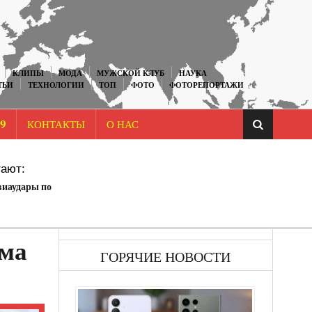
КЛИПЫ
МОДА
МУЖСКОЙ КЛУБ
НАУКА
ТЬИ
ТЕХНОЛОГИИ
ТОП
ФОТО
ФОТОРЕПОРТАЖИ
9
КОНТАКТЫ
О НАС
ают:
виаудары по
ема
ГОРЯЧИЕ НОВОСТИ