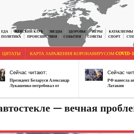
ЕДА
ЖЕНСКИЙ КЛУБ
ЗВЕЗДЫ
ЗДОРОВЬЕ
ИГРЫ
КАТАКЛИЗМЫ
ПОЛИТИКА
ПРОИСШЕСТВИЯ
СОБЫТИЯ
СОВЕТЫ
СПОРТ
СТА
ЦИТАТЫ
КАРТА ЗАРАЖЕНИЯ КОРОНАВИРУСОМ COVID-1
Сейчас читают:
Сейчас чит
Президент Беларуси Александр
РФ нанесла а
Лукашенко потребовал от
Латакии
населения детей
автостекле — вечная пробл