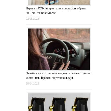
Переваги PON-інтернету: яку швидкість обрати —
300, 500 чи 1000 Мбіт/с
02/05/2025
Онлайн курси «Практика водіння в реальних умовах
міста»: новий рівень підготовки водіїв
25/04/2025