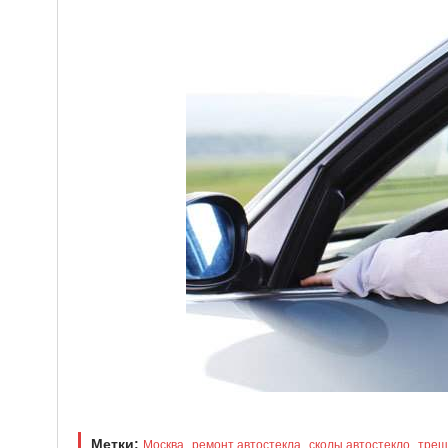
Метки:
,
,
,
Москва
ремонт автостекла
сколы автостекло
трещ