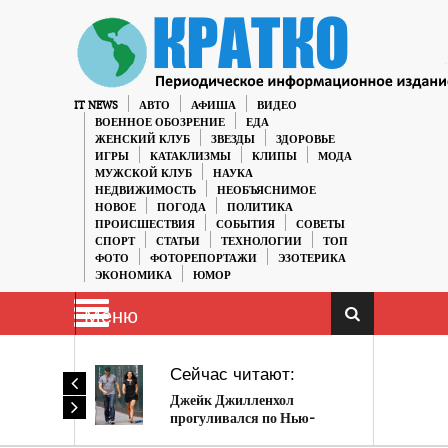
IT NEWS
АВТО
АФИША
ВИДЕО
ВОЕННОЕ ОБОЗРЕНИЕ
ЕДА
ЖЕНСКИЙ КЛУБ
ЗВЕЗДЫ
ЗДОРОВЬЕ
ИГРЫ
КАТАКЛИЗМЫ
КЛИПЫ
МОДА
МУЖСКОЙ КЛУБ
НАУКА
НЕДВИЖИМОСТЬ
НЕОБЪЯСНИМОЕ
НОВОЕ
ПОГОДА
ПОЛИТИКА
ПРОИСШЕСТВИЯ
СОБЫТИЯ
СОВЕТЫ
СПОРТ
СТАТЬИ
ТЕХНОЛОГИИ
ТОП
ФОТО
ФОТОРЕПОРТАЖИ
ЭЗОТЕРИКА
ЭКОНОМИКА
ЮМОР
Меню
Сейчас читают:
Джейк Джилленхол
прогуливался по Нью-
Йорку с неизвестной