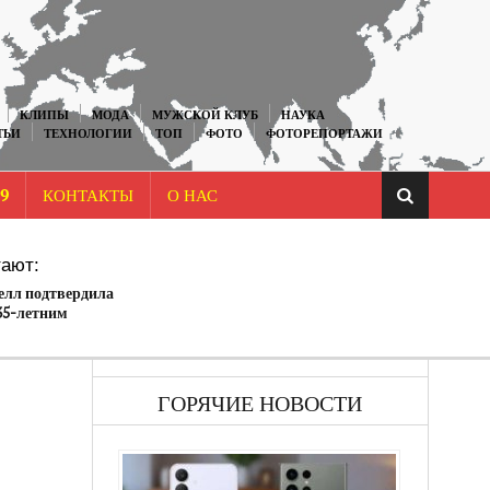
КЛИПЫ
МОДА
МУЖСКОЙ КЛУБ
НАУКА
ТЬИ
ТЕХНОЛОГИИ
ТОП
ФОТО
ФОТОРЕПОРТАЖИ
9
КОНТАКТЫ
О НАС
ают:
лл подтвердила
35-летним
ером
ГОРЯЧИЕ НОВОСТИ