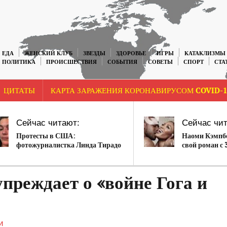
ЕДА
ЖЕНСКИЙ КЛУБ
ЗВЕЗДЫ
ЗДОРОВЬЕ
ИГРЫ
КАТАКЛИЗМЫ
ПОЛИТИКА
ПРОИСШЕСТВИЯ
СОБЫТИЯ
СОВЕТЫ
СПОРТ
СТА
ЦИТАТЫ
КАРТА ЗАРАЖЕНИЯ КОРОНАВИРУСОМ COVID-1
Сейчас читают:
Сейчас чит
Протесты в США:
Наоми Кэмпбе
фотожурналистка Линда Тирадо
свой роман с 
ослепла после попадания
молодым рэп
резиновой пули в глаз
реждает о «войне Гога и
и