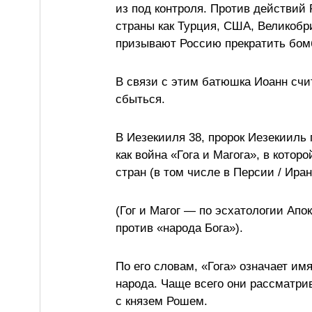
из под контроля. Против действий 
страны как Турция, США, Великобр
призывают Россию прекратить бом
В связи с этим батюшка Иоанн счит
сбыться.
В Иезекииля 38, пророк Иезекииль
как война «Гога и Магога», в кото
стран (в том числе в Персии / Иран
(Гог и Магог — по эсхатологии Ап
против «народа Бога»).
По его словам, «Гога» означает им
народа. Чаще всего они рассматрив
с князем Рошем.