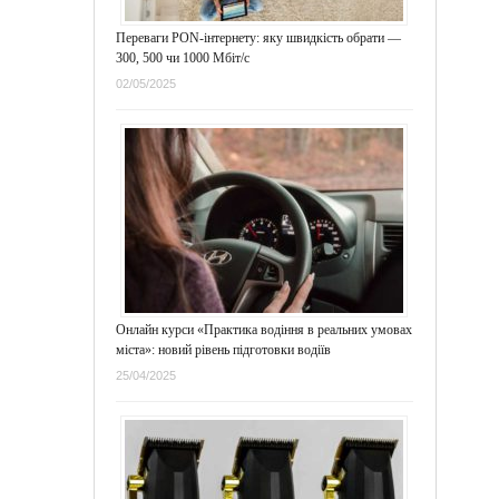
Переваги PON-інтернету: яку швидкість обрати —
300, 500 чи 1000 Мбіт/с
02/05/2025
Онлайн курси «Практика водіння в реальних умовах
міста»: новий рівень підготовки водіїв
25/04/2025