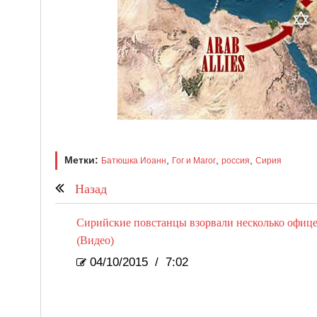
Метки:
,
,
,
Батюшка Иоанн
Гог и Магог
россия
Сирия
Назад
Сирийские повстанцы взорвали несколько офиц
(Видео)
04/10/2015
/
7:02