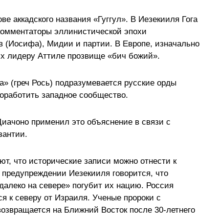
ве аккадского названия «Гуггул». В Иезекииля Гога
комментаторы эллинистической эпохи
 (Иосифа), Мидии и партии. В Европе, изначально
их лидеру Аттиле прозвище «бич божий».
а» (греч Рось) подразумевается русские орды
оработить западное сообщество.
иачоно применил это объяснение в связи с
зантии.
ют, что исторические записи можно отнести к
В предупреждении Иезекииля говорится, что
далеко на севере» погубит их нацию. Россия
ся к северу от Израиля. Ученые пророки с
возвращается на Ближний Восток после 30-летнего