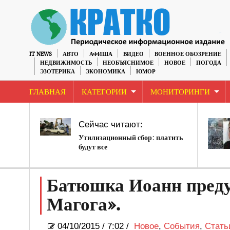
IT NEWS
АВТО
АФИША
ВИДЕО
ВОЕННОЕ ОБОЗРЕНИЕ
НЕДВИЖИМОСТЬ
НЕОБЪЯСНИМОЕ
НОВОЕ
ПОГОДА
ЭЗОТЕРИКА
ЭКОНОМИКА
ЮМОР
ГЛАВНАЯ
КАТЕГОРИИ
МОНИТОРИНГИ
Сейчас читают:
Утилизационный сбор: платить
будут все
Батюшка Иоанн предуп
Магога».
04/10/2015
/
7:02 /
Новое
,
События
,
Стать