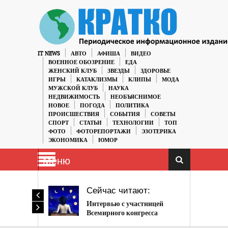
IT NEWS
АВТО
АФИША
ВИДЕО
ВОЕННОЕ ОБОЗРЕНИЕ
ЕДА
ЖЕНСКИЙ КЛУБ
ЗВЕЗДЫ
ЗДОРОВЬЕ
ИГРЫ
КАТАКЛИЗМЫ
КЛИПЫ
МОДА
МУЖСКОЙ КЛУБ
НАУКА
НЕДВИЖИМОСТЬ
НЕОБЪЯСНИМОЕ
НОВОЕ
ПОГОДА
ПОЛИТИКА
ПРОИСШЕСТВИЯ
СОБЫТИЯ
СОВЕТЫ
СПОРТ
СТАТЬИ
ТЕХНОЛОГИИ
ТОП
ФОТО
ФОТОРЕПОРТАЖИ
ЭЗОТЕРИКА
ЭКОНОМИКА
ЮМОР
Меню
Сейчас читают:
Интервью с участницей
Всемирного конгресса
астрологов: то, что