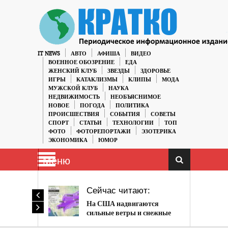
IT NEWS
АВТО
АФИША
ВИДЕО
ВОЕННОЕ ОБОЗРЕНИЕ
ЕДА
ЖЕНСКИЙ КЛУБ
ЗВЕЗДЫ
ЗДОРОВЬЕ
ИГРЫ
КАТАКЛИЗМЫ
КЛИПЫ
МОДА
МУЖСКОЙ КЛУБ
НАУКА
НЕДВИЖИМОСТЬ
НЕОБЪЯСНИМОЕ
НОВОЕ
ПОГОДА
ПОЛИТИКА
ПРОИСШЕСТВИЯ
СОБЫТИЯ
СОВЕТЫ
СПОРТ
СТАТЬИ
ТЕХНОЛОГИИ
ТОП
ФОТО
ФОТОРЕПОРТАЖИ
ЭЗОТЕРИКА
ЭКОНОМИКА
ЮМОР
Меню
Сейчас читают:
На США надвигаются
сильные ветры и снежные
бури