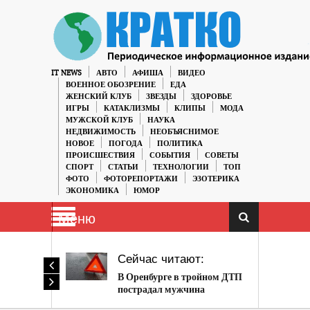
IT NEWS
АВТО
АФИША
ВИДЕО
ВОЕННОЕ ОБОЗРЕНИЕ
ЕДА
ЖЕНСКИЙ КЛУБ
ЗВЕЗДЫ
ЗДОРОВЬЕ
ИГРЫ
КАТАКЛИЗМЫ
КЛИПЫ
МОДА
МУЖСКОЙ КЛУБ
НАУКА
НЕДВИЖИМОСТЬ
НЕОБЪЯСНИМОЕ
НОВОЕ
ПОГОДА
ПОЛИТИКА
ПРОИСШЕСТВИЯ
СОБЫТИЯ
СОВЕТЫ
СПОРТ
СТАТЬИ
ТЕХНОЛОГИИ
ТОП
ФОТО
ФОТОРЕПОРТАЖИ
ЭЗОТЕРИКА
ЭКОНОМИКА
ЮМОР
Меню
Сейчас читают:
В Оренбурге в тройном ДТП
пострадал мужчина