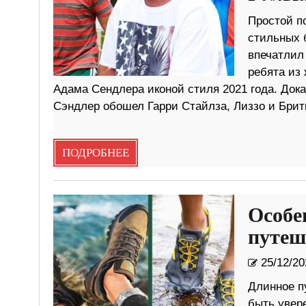
Простой п
стильных 
впечатлил
ребята из
Адама Сендлера иконой стиля 2021 года. Док
Сэндлер обошел Гарри Стайлза, Лиззо и Брит
ПОДРОБНЕЕ
Особе
путеш
25/12/20
Длинное п
быть увер