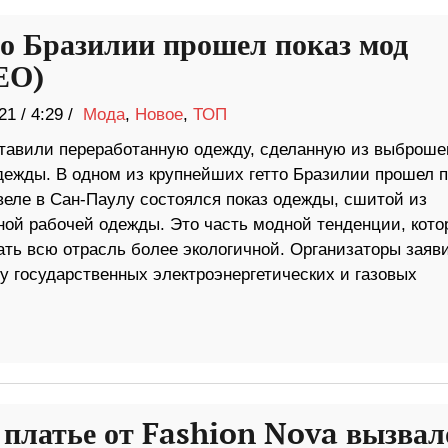
то Бразилии прошел показ мод
ЕО)
21
/
4:29 /
Мода
,
Новое
,
ТОП
тавили переработанную одежду, сделанную из выброше
дежды. В одном из крупнейших гетто Бразилии прошел п
веле в Сан-Паулу состоялся показ одежды, сшитой из
ой рабочей одежды. Это часть модной тенденции, кото
ать всю отрасль более экологичной. Организаторы заяв
 государственных электроэнергетических и газовых
 платье от Fashion Nova вызвал