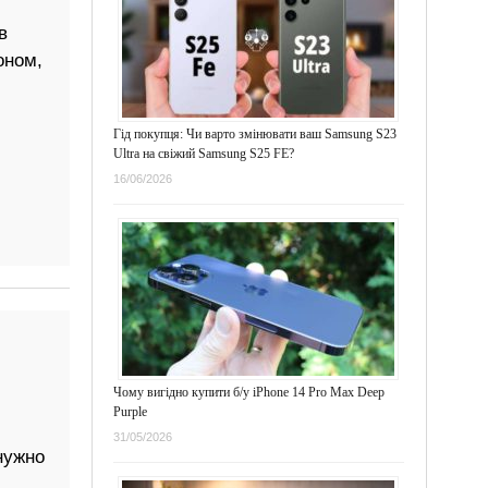
в
оном,
Гід покупця: Чи варто змінювати ваш Samsung S23
Ultra на свіжий Samsung S25 FE?
16/06/2026
Чому вигідно купити б/у iPhone 14 Pro Max Deep
Purple
31/05/2026
нужно