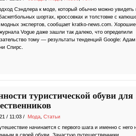
одход Сэндлера к моде, который обычно можно увидеть 
баскетбольных шортах, кроссовках и толстовке с капюш
 модных экспертов, сообщает kratko-news.com. Хорошие
 журнала Vogue даже зашли так далеко, что определили
азательство тому — результаты тенденций Google: Адам
ни Спирс.
нности туристической обуви для
ественников
21
/
11:03 /
Мода
,
Статьи
утешествие начинается с первого шага и именно с него 
енным в своей обуви. Зачастую путешественники