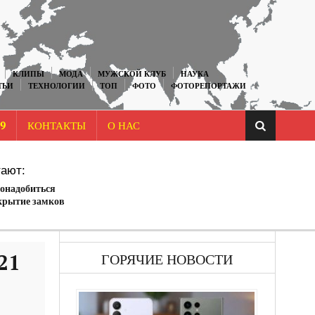
КЛИПЫ
МОДА
МУЖСКОЙ КЛУБ
НАУКА
ТЬИ
ТЕХНОЛОГИИ
ТОП
ФОТО
ФОТОРЕПОРТАЖИ
9
КОНТАКТЫ
О НАС
ают:
понадобиться
крытие замков
21
ГОРЯЧИЕ НОВОСТИ