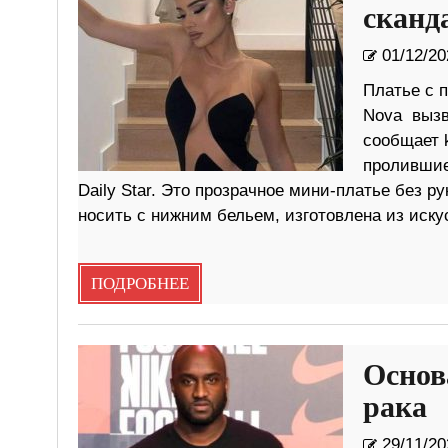
сканд
01/12/20
Платье с 
Nova вызв
сообщает 
пролившие
Daily Star. Это прозрачное мини-платье без р
носить с нижним бельем, изготовлена ​​из иску
ПОДРОБНЕЕ
Основ
рака
29/11/20