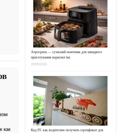
Аерогриль — сучасний помічник для швидкого
приготування корисної їжі
28/05/2026
ов
вом
к как
Код 95: как водителям получить сертификат для