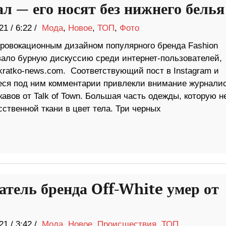
ал — его носят без нижнего белья
21
/
6:22 /
Мода
,
Новое
,
ТОП
,
Фото
провокационным дизайном популярного бренда Fashion
ало бурную дискуссию среди интернет-пользователей,
kratko-news.com. Соответствующий пост в Instagram и
ся под ним комментарии привлекли внимание журнали
укавов от Talk of Town. Большая часть одежды, которую н
сственной ткани в цвет тела. Три черных
атель бренда Off-White умер от
21
/
3:42 /
Мода
,
Новое
,
Происшествия
,
ТОП