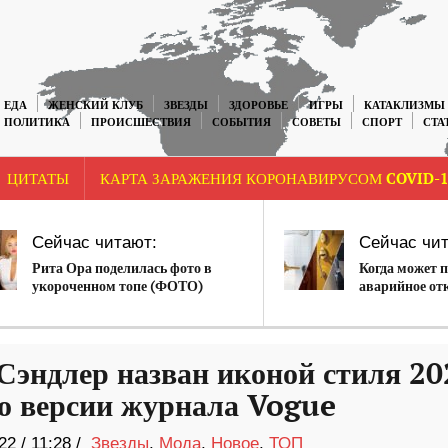
ЕДА
ЖЕНСКИЙ КЛУБ
ЗВЕЗДЫ
ЗДОРОВЬЕ
ИГРЫ
КАТАКЛИЗМЫ
ПОЛИТИКА
ПРОИСШЕСТВИЯ
СОБЫТИЯ
СОВЕТЫ
СПОРТ
СТА
ЦИТАТЫ
КАРТА ЗАРАЖЕНИЯ КОРОНАВИРУСОМ COVID-1
Сейчас читают:
Сейчас чит
Рита Ора поделилась фото в
Когда может 
укороченном топе (ФОТО)
аварийное от
Сэндлер назван иконой стиля 20
по версии журнала Vogue
22
/
11:28 /
Звезды
,
Мода
,
Новое
,
ТОП