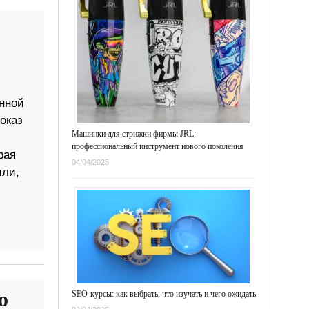
нной
оказ
Машинки для стрижки фирмы JRL:
профессиональный инструмент нового поколения
рая
04/04/2025
или,
о
SEO-курсы: как выбрать, что изучать и чего ожидать