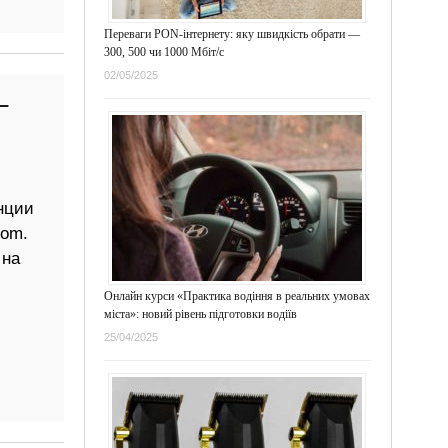
Переваги PON-інтернету: яку швидкість обрати —
300, 500 чи 1000 Мбіт/с
02/05/2025
—
нции
com.
 на
Онлайн курси «Практика водіння в реальних умовах
міста»: новий рівень підготовки водіїв
25/04/2025