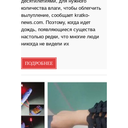
десятилетиями, для нужного
количества влаги, чтобы облегчить
вылупление, сообщает kratko-
news.com. Поэтому, когда идет
дождь, появляющиеся существа
настолько редки, что многие люди
никогда не видели их
ПОДРОБНЕЕ