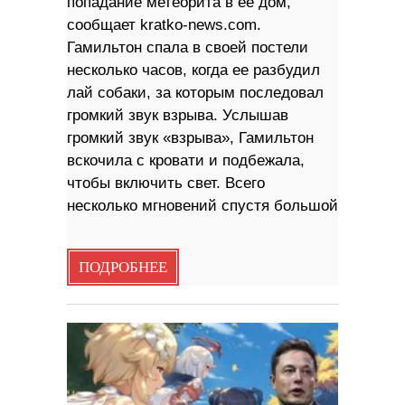
попадание метеорита в ее дом,
сообщает kratko-news.com.
Гамильтон спала в своей постели
несколько часов, когда ее разбудил
лай собаки, за которым последовал
громкий звук взрыва. Услышав
громкий звук «взрыва», Гамильтон
вскочила с кровати и подбежала,
чтобы включить свет. Всего
несколько мгновений спустя большой
ПОДРОБНЕЕ