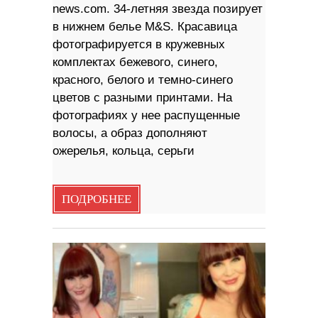
news.com. 34-летняя звезда позирует
в нижнем белье M&S. Красавица
фотографируется в кружевных
комплектах бежевого, синего,
красного, белого и темно-синего
цветов с разными принтами. На
фотографиях у нее распущенные
волосы, а образ дополняют
ожерелья, кольца, серьги
ПОДРОБНЕЕ