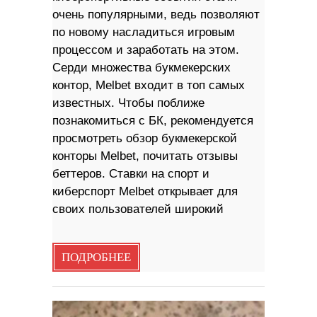
очень популярными, ведь позволяют
по новому насладиться игровым
процессом и заработать на этом.
Серди множества букмекерских
контор, Melbet входит в топ самых
известных. Чтобы поближе
познакомиться с БК, рекомендуется
просмотреть обзор букмекерской
конторы Melbet, почитать отзывы
беттеров. Ставки на спорт и
киберспорт Melbet открывает для
своих пользователей широкий
ПОДРОБНЕЕ