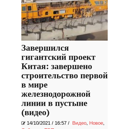
Завершился
гигантский проект
Китая: завершено
строительство первой
в мире
железнодорожной
линии в пустыне
(видео)
14/10/2021
/
16:57 /
Видео
,
Новое
,