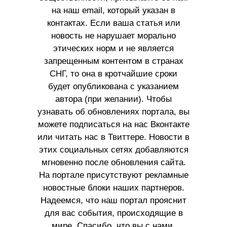
на наш email, который указан в
контактах. Если ваша статья или
новость не нарушает морально
этических норм и не является
запрещенным контентом в странах
СНГ, то она в кротчайшие сроки
будет опубликована с указанием
автора (при желании). Чтобы
узнавать об обновлениях портала, вы
можете подписаться на нас Вконтакте
или читать нас в Твиттере. Новости в
этих социальных сетях добавляются
мгновенно после обновления сайта.
На портале присутствуют рекламные
новостные блоки наших партнеров.
Надеемся, что наш портал прояснит
для вас события, происходящие в
мире. Спасибо, что вы с нами.