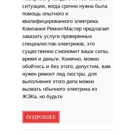
ситуации, когда срочно нужна была
помощь опытного и
квалифицированного электрика.
Компания РемонтМастер предлагает
заказать услуги проверенных
специалистов-электриков, это
существенно сэкономит ваши силы,
время и деньги. Конечно, можно
обойтись и без этого, допустим, вам
нужен ремонт лед люстры, для
выполнения этого дела можно
вызвать обычного электрика из
ЖЭКа, но будьте
ПОДРОБНЕЕ