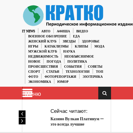
IT NEWS
АВТО
АФИША
ВИДЕО
ВОЕННОЕ ОБОЗРЕНИЕ
ЕДА
ЖЕНСКИЙ КЛУБ
ЗВЕЗДЫ
ЗДОРОВЬЕ
ИГРЫ
КАТАКЛИЗМЫ
КЛИПЫ
МОДА
МУЖСКОЙ КЛУБ
НАУКА
НЕДВИЖИМОСТЬ
НЕОБЪЯСНИМОЕ
НОВОЕ
ПОГОДА
ПОЛИТИКА
ПРОИСШЕСТВИЯ
СОБЫТИЯ
СОВЕТЫ
СПОРТ
СТАТЬИ
ТЕХНОЛОГИИ
ТОП
ФОТО
ФОТОРЕПОРТАЖИ
ЭЗОТЕРИКА
ЭКОНОМИКА
ЮМОР
Меню
Сейчас читают:
Казино Вулкан Платинум —
это всегда лучшие
развлечения и