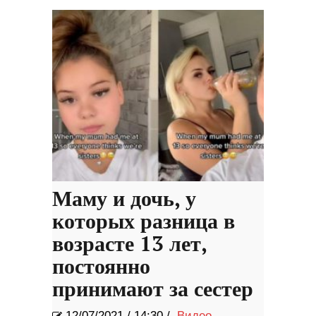
положительные эмоции
Маму и дочь, у
которых разница в
возрасте 13 лет,
постоянно
принимают за сестер
12/07/2021
/
14:30 /
Видео
,