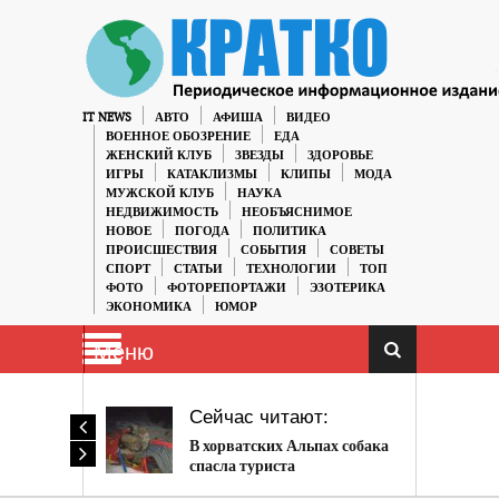
IT NEWS
АВТО
АФИША
ВИДЕО
ВОЕННОЕ ОБОЗРЕНИЕ
ЕДА
ЖЕНСКИЙ КЛУБ
ЗВЕЗДЫ
ЗДОРОВЬЕ
ИГРЫ
КАТАКЛИЗМЫ
КЛИПЫ
МОДА
МУЖСКОЙ КЛУБ
НАУКА
НЕДВИЖИМОСТЬ
НЕОБЪЯСНИМОЕ
НОВОЕ
ПОГОДА
ПОЛИТИКА
ПРОИСШЕСТВИЯ
СОБЫТИЯ
СОВЕТЫ
СПОРТ
СТАТЬИ
ТЕХНОЛОГИИ
ТОП
ФОТО
ФОТОРЕПОРТАЖИ
ЭЗОТЕРИКА
ЭКОНОМИКА
ЮМОР
Меню
Сейчас читают:
В хорватских Альпах собака
спасла туриста