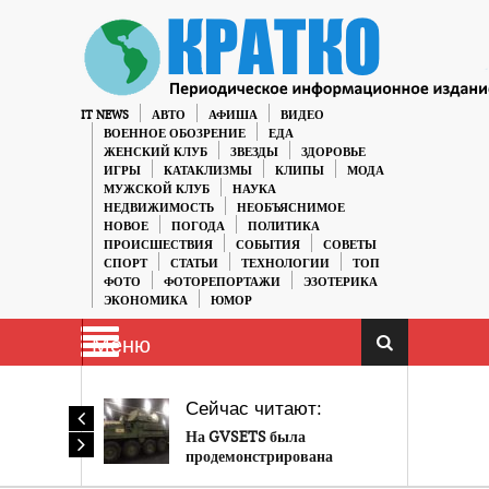
IT NEWS
АВТО
АФИША
ВИДЕО
ВОЕННОЕ ОБОЗРЕНИЕ
ЕДА
ЖЕНСКИЙ КЛУБ
ЗВЕЗДЫ
ЗДОРОВЬЕ
ИГРЫ
КАТАКЛИЗМЫ
КЛИПЫ
МОДА
МУЖСКОЙ КЛУБ
НАУКА
НЕДВИЖИМОСТЬ
НЕОБЪЯСНИМОЕ
НОВОЕ
ПОГОДА
ПОЛИТИКА
ПРОИСШЕСТВИЯ
СОБЫТИЯ
СОВЕТЫ
СПОРТ
СТАТЬИ
ТЕХНОЛОГИИ
ТОП
ФОТО
ФОТОРЕПОРТАЖИ
ЭЗОТЕРИКА
ЭКОНОМИКА
ЮМОР
Меню
Сейчас читают:
На GVSETS была
продемонстрирована
последняя версия