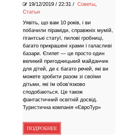
19/12/2019
/
22:31 /
Советы
,
Статьи
Уявіть, що вам 10 років, і ви
побачили піраміди, справжніх мумій,
гігантські статуї, пилові гробниці,
багато прикрашені храми і галасливі
базари. Єгипет — це просто один
великий пригодницький майданчик
для дітей, де є багато речей, які ви
можете зробити разом зі своїми
дітьми, які їм обов’язково
сподобаються. Це також
фантастичний освітній досвід.
Туристична компанія «ЄвроТур»
ПОДРОБНЕЕ