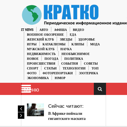
IT NEWS
АВТО
АФИША
ВИДЕО
ВОЕННОЕ ОБОЗРЕНИЕ
ЕДА
ЖЕНСКИЙ КЛУБ
ЗВЕЗДЫ
ЗДОРОВЬЕ
ИГРЫ
КАТАКЛИЗМЫ
КЛИПЫ
МОДА
МУЖСКОЙ КЛУБ
НАУКА
НЕДВИЖИМОСТЬ
НЕОБЪЯСНИМОЕ
НОВОЕ
ПОГОДА
ПОЛИТИКА
ПРОИСШЕСТВИЯ
СОБЫТИЯ
СОВЕТЫ
СПОРТ
СТАТЬИ
ТЕХНОЛОГИИ
ТОП
ФОТО
ФОТОРЕПОРТАЖИ
ЭЗОТЕРИКА
ЭКОНОМИКА
ЮМОР
Меню
Сейчас читают:
В Африке поймали
гигантского маскита