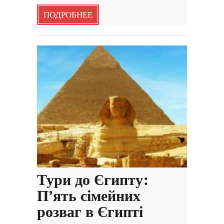
ПОДРОБНЕЕ
Тури до Єгипту:
П’ять сімейних
розваг в Єгипті