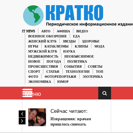
IT NEWS
АВТО
АФИША
ВИДЕО
ВОЕННОЕ ОБОЗРЕНИЕ
ЕДА
ЖЕНСКИЙ КЛУБ
ЗВЕЗДЫ
ЗДОРОВЬЕ
ИГРЫ
КАТАКЛИЗМЫ
КЛИПЫ
МОДА
МУЖСКОЙ КЛУБ
НАУКА
НЕДВИЖИМОСТЬ
НЕОБЪЯСНИМОЕ
НОВОЕ
ПОГОДА
ПОЛИТИКА
ПРОИСШЕСТВИЯ
СОБЫТИЯ
СОВЕТЫ
СПОРТ
СТАТЬИ
ТЕХНОЛОГИИ
ТОП
ФОТО
ФОТОРЕПОРТАЖИ
ЭЗОТЕРИКА
ЭКОНОМИКА
ЮМОР
Меню
Сейчас читают:
Извращения: врачам
пришлось снимать
влагалище жены с головы