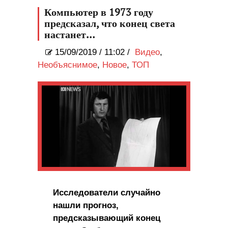
американца после
Компьютер в 1973 году
экстремальной секс-игры
(18+)
предсказал, что конец света
настанет…
15/09/2019
/
11:02 /
Видео
,
Необъяснимое
,
Новое
,
ТОП
Исследователи случайно
нашли прогноз,
предсказывающий конец