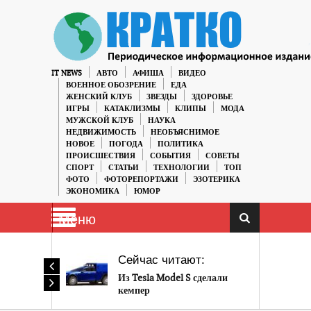
IT NEWS
АВТО
АФИША
ВИДЕО
ВОЕННОЕ ОБОЗРЕНИЕ
ЕДА
ЖЕНСКИЙ КЛУБ
ЗВЕЗДЫ
ЗДОРОВЬЕ
ИГРЫ
КАТАКЛИЗМЫ
КЛИПЫ
МОДА
МУЖСКОЙ КЛУБ
НАУКА
НЕДВИЖИМОСТЬ
НЕОБЪЯСНИМОЕ
НОВОЕ
ПОГОДА
ПОЛИТИКА
ПРОИСШЕСТВИЯ
СОБЫТИЯ
СОВЕТЫ
СПОРТ
СТАТЬИ
ТЕХНОЛОГИИ
ТОП
ФОТО
ФОТОРЕПОРТАЖИ
ЭЗОТЕРИКА
ЭКОНОМИКА
ЮМОР
Меню
Сейчас читают:
Из Tesla Model S сделали
кемпер