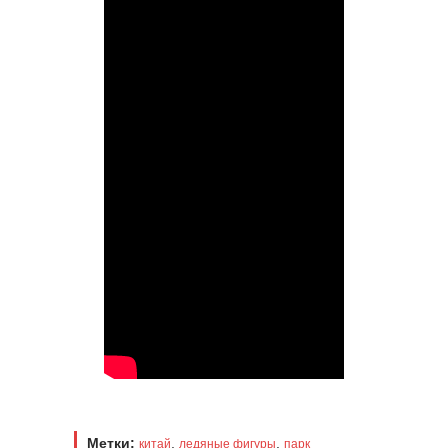
Метки:
,
,
китай
ледяные фигуры
парк