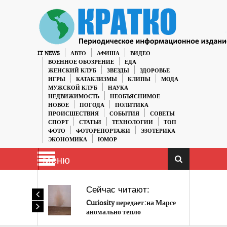
IT NEWS
АВТО
АФИША
ВИДЕО
ВОЕННОЕ ОБОЗРЕНИЕ
ЕДА
ЖЕНСКИЙ КЛУБ
ЗВЕЗДЫ
ЗДОРОВЬЕ
ИГРЫ
КАТАКЛИЗМЫ
КЛИПЫ
МОДА
МУЖСКОЙ КЛУБ
НАУКА
НЕДВИЖИМОСТЬ
НЕОБЪЯСНИМОЕ
НОВОЕ
ПОГОДА
ПОЛИТИКА
ПРОИСШЕСТВИЯ
СОБЫТИЯ
СОВЕТЫ
СПОРТ
СТАТЬИ
ТЕХНОЛОГИИ
ТОП
ФОТО
ФОТОРЕПОРТАЖИ
ЭЗОТЕРИКА
ЭКОНОМИКА
ЮМОР
Меню
Сейчас читают:
Curiosity передает:на Марсе
аномально тепло