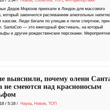
18
/
5:34 /
Новое
,
События
,
ТОП
,
Фоторепортажи
ных Дедов Морозов приехали в Лондон для массового
, который закончился распиванием алкогольных напитко
 хаосом. Люди бегали по улицам и пили спиртное, при
m. SantaCon — это ежегодный фестиваль, на который
эльфы и другие рождественские персонажи. Мероприятие
е выяснили, почему олени Сант
а не смеются над красноносым
ьфом
18
/
5:18 /
Наука
,
Новое
,
ТОП