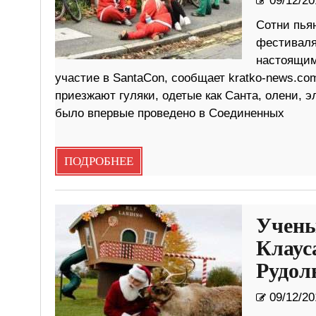
09/12/20
Сотни пья
фестиваля
настоящим
участие в SantaCon, сообщает kratko-news.co
приезжают гуляки, одетые как Санта, олени, 
было впервые проведено в Соединенных
ПОДРОБНЕЕ
Учены
Клаус
Рудол
09/12/20