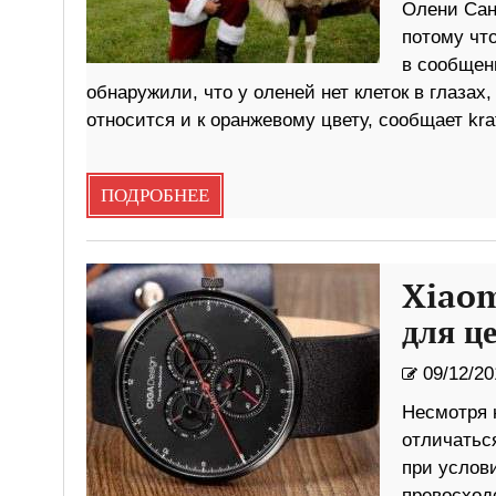
Олени Сан
потому что
в сообщен
обнаружили, что у оленей нет клеток в глазах
относится и к оранжевому цвету, сообщает kra
ПОДРОБНЕЕ
Xiaom
для ц
09/12/20
Несмотря 
отличатьс
при услов
превосход