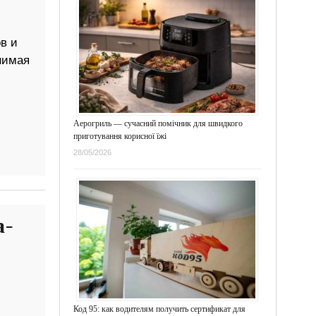
в и
нимая
Аерогриль — сучасний помічник для швидкого
приготування корисної їжі
28/05/2026
а-
Код 95: как водителям получить сертификат для