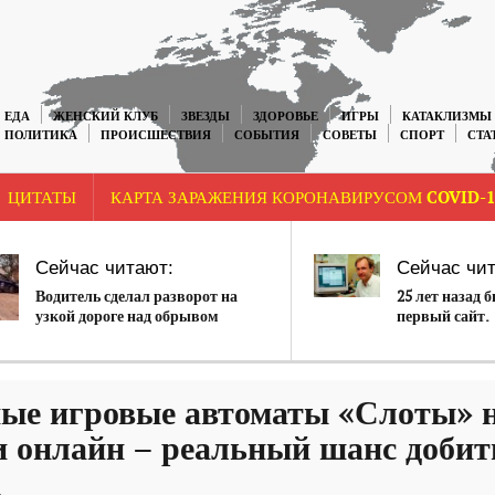
ЕДА
ЖЕНСКИЙ КЛУБ
ЗВЕЗДЫ
ЗДОРОВЬЕ
ИГРЫ
КАТАКЛИЗМЫ
ПОЛИТИКА
ПРОИСШЕСТВИЯ
СОБЫТИЯ
СОВЕТЫ
СПОРТ
СТА
ЦИТАТЫ
КАРТА ЗАРАЖЕНИЯ КОРОНАВИРУСОМ COVID-1
Сейчас читают:
Сейчас чит
Водитель сделал разворот на
25 лет назад 
узкой дороге над обрывом
первый сайт.
(ВИДЕО)
ые игровые автоматы «Слоты» 
и онлайн – реальный шанс добит
а