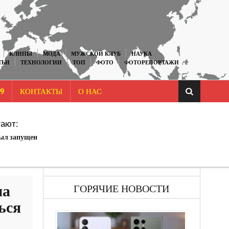
КЛИПЫ
МОДА
МУЖСКОЙ КЛУБ
НАУКА
ТЬИ
ТЕХНОЛОГИИ
ТОП
ФОТО
ФОТОРЕПОРТАЖИ
9
КОНТАКТЫ
О НАС
ают:
был запущен
на
ГОРЯЧИЕ НОВОСТИ
ься