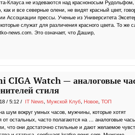
та-Клауса не издеваются над красноносым Рудольфом,
, как и все северные олени, не видят красный цвет, гово
ии Ассоциации прессы. Ученые из Университета Эксете
, которые служат для различения красного цвета. То же 
tko-news.com. Это означает, что Дашир,
i CIGA Watch — аналоговые ча
енителей стиля
18
/
5:12 /
IT News
,
Мужской Клуб
,
Новое
,
ТОП
на шум вокруг умных часов, мужчины, которые хотят
я от остальных, часто полагаются на … аналоговые час
ии, что они достаточно стильные и дают желаемое чувс
ства и статуса, сообщает kratko-news.com. Мужские