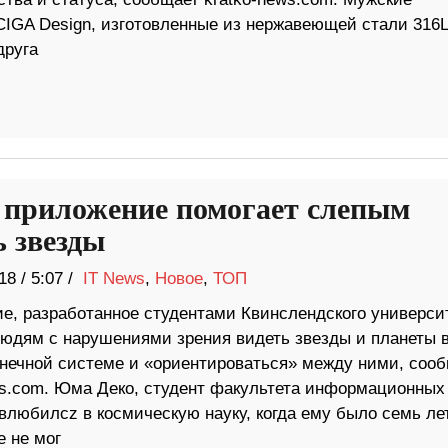
CIGA Design, изготовленные из нержавеющей стали 316L
друга
 приложение помогает слепым
ь звезды
18
/
5:07 /
IT News
,
Новое
,
ТОП
е, разработанное студентами Квинслендского университ
людям с нарушениями зрения видеть звезды и планеты 
нечной системе и «ориентироваться» между ними, соо
ws.com. Юма Деко, студент факультета информационных
 влюбилcz в космическую науку, когда ему было семь лет
е не мог