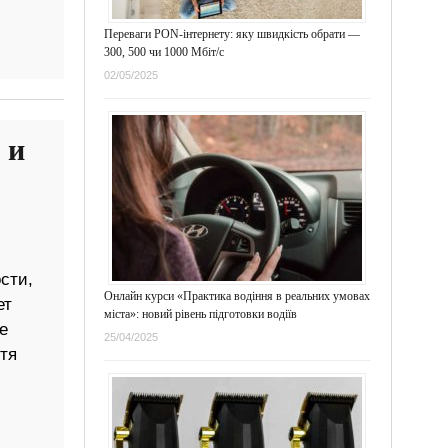
Переваги PON-інтернету: яку швидкість обрати —
300, 500 чи 1000 Мбіт/с
02/05/2025
 и
сти,
Онлайн курси «Практика водіння в реальних умовах
ет
міста»: новий рівень підготовки водіїв
е
25/04/2025
тя