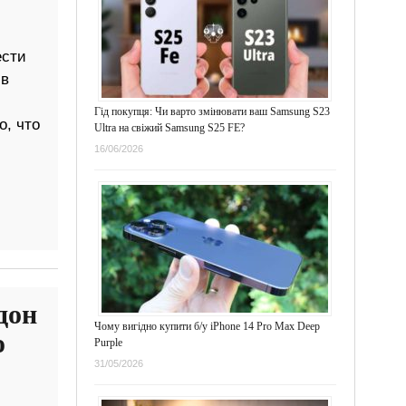
ести
 в
Гід покупця: Чи варто змінювати ваш Samsung S23
о, что
Ultra на свіжий Samsung S25 FE?
16/06/2026
дон
Чому вигідно купити б/у iPhone 14 Pro Max Deep
ю
Purple
31/05/2026