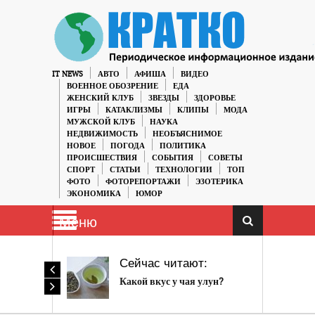
IT NEWS
АВТО
АФИША
ВИДЕО
ВОЕННОЕ ОБОЗРЕНИЕ
ЕДА
ЖЕНСКИЙ КЛУБ
ЗВЕЗДЫ
ЗДОРОВЬЕ
ИГРЫ
КАТАКЛИЗМЫ
КЛИПЫ
МОДА
МУЖСКОЙ КЛУБ
НАУКА
НЕДВИЖИМОСТЬ
НЕОБЪЯСНИМОЕ
НОВОЕ
ПОГОДА
ПОЛИТИКА
ПРОИСШЕСТВИЯ
СОБЫТИЯ
СОВЕТЫ
СПОРТ
СТАТЬИ
ТЕХНОЛОГИИ
ТОП
ФОТО
ФОТОРЕПОРТАЖИ
ЭЗОТЕРИКА
ЭКОНОМИКА
ЮМОР
Меню
Сейчас читают:
Какой вкус у чая улун?