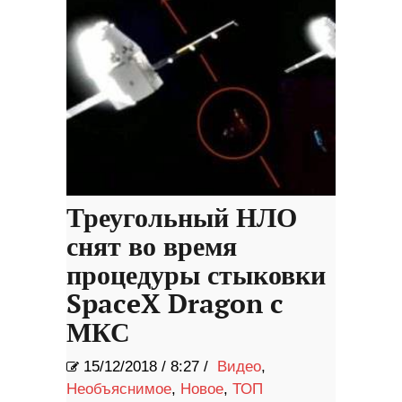
Треугольный НЛО
снят во время
процедуры стыковки
SpaceX Dragon c
МКС
15/12/2018
/
8:27 /
Видео
,
Необъяснимое
,
Новое
,
ТОП