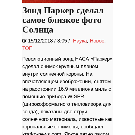
Зонд Паркер сделал
самое близкое фото
Солнца
15/12/2018
/
8:05 /
Наука
,
Новое
,
ТОП
Революционный зонд НАСА «Паркер»
сделал снимок крупным планом
внутри солнечной короны. На
впечатляющем изображении, снятом
на расстоянии 16,9 миллиона миль с
помощью прибора WISPR
(широкоформатного тепловизора для
зонда), показаны две струи
солнечного материала, известные как
корональные стримеры, сообщает
kratko-news.com. Яркое пятно рядом