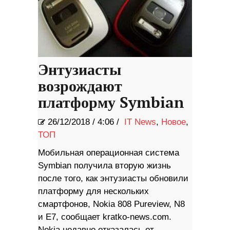
Энтузиасты
возрождают
платформу Symbian
26/12/2018
/
4:06 /
IT News
,
Новое
,
ТОП
Мобильная операционная система
Symbian получила вторую жизнь
после того, как энтузиасты обновили
платформу для нескольких
смартфонов, Nokia 808 Pureview, N8
и E7, сообщает kratko-news.com.
Nokia недавно отказалась от