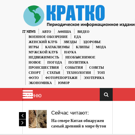
IT NEWS
АВТО
АФИША
ВИДЕО
ВОЕННОЕ ОБОЗРЕНИЕ
ЕДА
ЖЕНСКИЙ КЛУБ
ЗВЕЗДЫ
ЗДОРОВЬЕ
ИГРЫ
КАТАКЛИЗМЫ
КЛИПЫ
МОДА
МУЖСКОЙ КЛУБ
НАУКА
НЕДВИЖИМОСТЬ
НЕОБЪЯСНИМОЕ
НОВОЕ
ПОГОДА
ПОЛИТИКА
ПРОИСШЕСТВИЯ
СОБЫТИЯ
СОВЕТЫ
СПОРТ
СТАТЬИ
ТЕХНОЛОГИИ
ТОП
ФОТО
ФОТОРЕПОРТАЖИ
ЭЗОТЕРИКА
ЭКОНОМИКА
ЮМОР
Меню
Сейчас читают:
На севере Китая обнаружен
самый древний в мире бутон
цветка